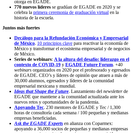
otorga en EGADE.
770 nuevos líderes
se gradúan de EGADE en 2020 y se
celebra la
primera ceremonia de graduación virtual
en la
historia de la escuela.
Juntos más fuertes
Decálogo para la Refundación Económica y Empresarial
de México
.
10 principios clave
para reactivar la economía de
México y transformar el ecosistema empresarial y de negocios
de México.
Series de webinars
:
A la altura del desafío: liderazgo en el
contexto de COVID-19
y
EGADE Future Forum
.
+40
webinars
organizados en 2020 por el profesorado y egresados
de EGADE. CEO’s y líderes de opinión que atraen a más de
30,000 alumnos, egresados y líderes de la comunidad
empresarial mexicana y mundial.
Ideas that Shape the Future
.
Lanzamiento del
newsletter
de
EGADE que mantiene a la comunidad actualizada ante los
nuevos retos y oportunidades de la pandemia.
Apoyando Tec
. 230 mentores de EGADE y Tec / 1,300
horas de consultoría cada semana / 100 pequeñas y medianas
empresas beneficiadas.
Ask the EGADE Experts
en alianza con Coparmex:
apoyando a 36,000 socios de pequeñas y medianas empresas