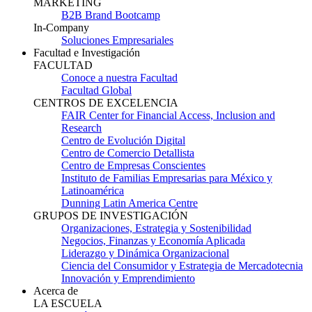
MARKETING
B2B Brand Bootcamp
In-Company
Soluciones Empresariales
Facultad e Investigación
FACULTAD
Conoce a nuestra Facultad
Facultad Global
CENTROS DE EXCELENCIA
FAIR Center for Financial Access, Inclusion and
Research
Centro de Evolución Digital
Centro de Comercio Detallista
Centro de Empresas Conscientes
Instituto de Familias Empresarias para México y
Latinoamérica
Dunning Latin America Centre
GRUPOS DE INVESTIGACIÓN
Organizaciones, Estrategia y Sostenibilidad
Negocios, Finanzas y Economía Aplicada
Liderazgo y Dinámica Organizacional
Ciencia del Consumidor y Estrategia de Mercadotecnia
Innovación y Emprendimiento
Acerca de
LA ESCUELA