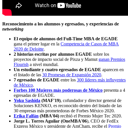
Reconocimiento a los alumnos y egresados, y experiencias de
networking
El equipo de alumnos del Full-Time MBA de EGADE
gana el primer lugar en la
Competencia de Casos de MBA
2020 de Deloitte
.
2 historias escritas por alumnos EGADE
sobre los
proyectos de impacto social de Pixza y Mamut
ganan Premios
Flourish
a nivel mundial.
Un estudiante y cuatro egresados de EGADE
aparecen en
el listado de las
30 Promesas de Expansión 2020
.
7 egresados de EGADE
entre los
300 líderes más influyentes
de México
.
Forbes 100 Mujeres más poderosas de México
presenta a 4
egresadas de EGADE.
Yoku Sashida
(MAF'19)
, cofundador y director general de
Soluciones KENKO, es reconocido dentro del listado de las
30 empresas más prometedoras de Forbes México 2020.
Erika Falfán
(MBA'04)
recibió el Premio Mujer Tec 2020.
Jorge L. Torres Aguilar (OneMBA'06
), CEO de FedEx
Express México y presidente de AmCham, recibe el
Premio