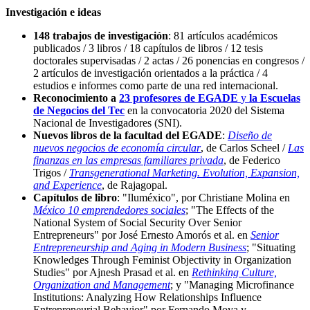
Investigación e ideas
148 trabajos de investigación
: 81 artículos académicos
publicados / 3 libros / 18 capítulos de libros / 12 tesis
doctorales supervisadas / 2 actas / 26 ponencias en congresos /
2 artículos de investigación orientados a la práctica / 4
estudios e informes como parte de una red internacional.
Reconocimiento a
23 profesores de EGADE
y
la Escuelas
de Negocios del Tec
en la convocatoria 2020 del Sistema
Nacional de Investigadores (SNI).
Nuevos libros de la facultad del EGADE
:
Diseño de
nuevos negocios de economía circular
, de Carlos Scheel /
Las
finanzas en las empresas familiares privada
, de Federico
Trigos /
Transgenerational Marketing. Evolution, Expansion,
and Experience
, de Rajagopal.
Capítulos de libro
:
"Iluméxico", por Christiane Molina en
México 10 emprendedores sociales
;
"The Effects of the
National System of Social Security Over Senior
Entrepreneurs" por José Ernesto Amorós et al. en
Senior
Entrepreneurship and Aging in Modern Business
; "Situating
Knowledges Through Feminist Objectivity in Organization
Studies" por Ajnesh Prasad et al. en
Rethinking Culture,
Organization and Management
; y "Managing Microfinance
Institutions: Analyzing How Relationships Influence
Entrepreneurial Behavior" por Fernando Moya y