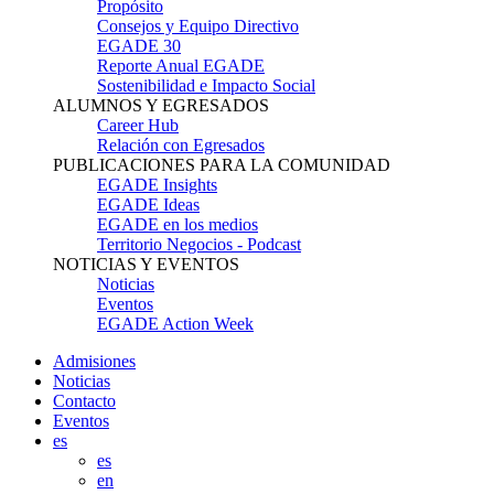
Propósito
Consejos y Equipo Directivo
EGADE 30
Reporte Anual EGADE
Sostenibilidad e Impacto Social
ALUMNOS Y EGRESADOS
Career Hub
Relación con Egresados
PUBLICACIONES PARA LA COMUNIDAD
EGADE Insights
EGADE Ideas
EGADE en los medios
Territorio Negocios - Podcast
NOTICIAS Y EVENTOS
Noticias
Eventos
EGADE Action Week
Admisiones
Noticias
Contacto
Eventos
es
es
en