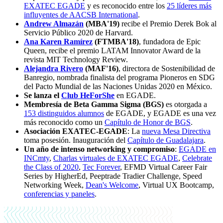
EXATEC EGADE
y es reconocido entre los
25 líderes más
influyentes de AACSB International
.
Andrew Almazán
(MBA'19)
recibe el Premio Derek Bok al
Servicio Público 2020 de Harvard.
Ana Karen Ramírez
(FTMBA'18)
, fundadora de Epic
Queen, recibe el premio LATAM Innovator Award de la
revista MIT Technology Review.
Alejandra Rivero
(MAF'16)
, directora de Sostenibilidad de
Banregio, nombrada finalista del programa Pioneros en SDG
del Pacto Mundial de las Naciones Unidas 2020 en México.
Se lanza el
Club HeForShe
en EGADE.
Membresía de Beta Gamma Sigma (BGS)
es otorgada a
153 distinguidos alumnos
de EGADE, y EGADE es una vez
más reconocido como un
Capítulo de Honor de BGS
.
Asociación EXATEC-EGADE
: La
nueva Mesa Directiva
toma posesión. Inauguración del
Capítulo de Guadalajara
.
Un año de intenso networking y compromiso
:
EGADE en
INCmty
,
Charlas virtuales de EXATEC EGADE
,
Celebrate
the Class of 2020
,
Tec Forever
, EFMD Virtual Career Fair
Series by HigherEd, Peeptrade Tradier Challenge, Speed
Networking Week,
Dean's Welcome
, Virtual UX Bootcamp,
conferencias y paneles
.