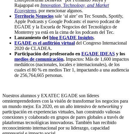
Rajagopal en
Innovation, Technology, and Market
Ecosystems
, por mencionar algunos.
Territorio Negocios
sale ‘al aire’ en Tec Sounds, Spotify,
Apple Podcasts y Google Podcasts: el nuevo podcast de
EGADE y la Escuela de Negocios del Tecnológico de
Monterrey ya está en la cima de los podcasts del Tec.
Lanzamiento del
blog EGADE Insights
.
EGADE es el anfitrión virtual
del Congreso Internacional
2020 de CLADEA.
Participación del profesorado en
EGADE IDEAS
y los
medios de comunicación
.
Impactos: Más de 1,600 impactos
mediáticos (nacionales, locales e internacionales), de los
cuales el 80 % en medios Tier 1, impactando a una audiencia
de 256,764,665 personas.
Nuestros alumnos y EXATEC EGADE son líderes
omniemprendedores con la visión de transformar los negocios para
un mundo mejor. En 2020, en un año intensivo de
networking
y
participación en experiencias virtuales, han construido valiosas
conexiones y colaborado en grupos de pares globales a través de
plataformas tecnológicas innovadoras. También han recibido
reconocimiento internacional por su liderazgo, capacidad
empresarial e impacto social.