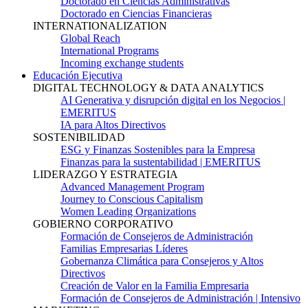
Doctorado en Ciencias Administrativas
Doctorado en Ciencias Financieras
INTERNATIONALIZATION
Global Reach
International Programs
Incoming exchange students
Educación Ejecutiva
DIGITAL TECHNOLOGY & DATA ANALYTICS
AI Generativa y disrupción digital en los Negocios |
EMERITUS
IA para Altos Directivos
SOSTENIBILIDAD
ESG y Finanzas Sostenibles para la Empresa
Finanzas para la sustentabilidad | EMERITUS
LIDERAZGO Y ESTRATEGIA
Advanced Management Program
Journey to Conscious Capitalism
Women Leading Organizations
GOBIERNO CORPORATIVO
Formación de Consejeros de Administración
Familias Empresarias Líderes
Gobernanza Climática para Consejeros y Altos
Directivos
Creación de Valor en la Familia Empresaria
Formación de Consejeros de Administración | Intensivo