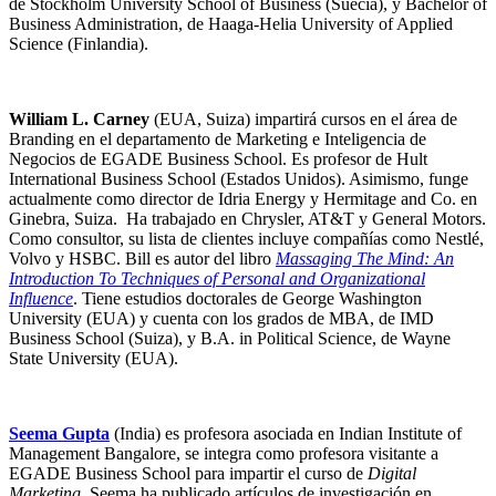
de Stockholm University School of Business (Suecia), y Bachelor of
Business Administration, de Haaga-Helia University of Applied
Science (Finlandia).
William L. Carney
(EUA, Suiza) impartirá cursos en el área de
Branding en el departamento de Marketing e Inteligencia de
Negocios de EGADE Business School. Es profesor de Hult
International Business School (Estados Unidos). Asimismo, funge
actualmente como director de Idria Energy y Hermitage and Co. en
Ginebra, Suiza. Ha trabajado en Chrysler, AT&T y General Motors.
Como consultor, su lista de clientes incluye compañías como Nestlé,
Volvo y HSBC.
Bill es autor del libro
Massaging The Mind: An
Introduction To Techniques of Personal and Organizational
Influence
.
Tiene estudios doctorales de George Washington
University (EUA) y cuenta con los grados de MBA, de IMD
Business School (Suiza), y B.A. in Political Science, de Wayne
State University (EUA).
Seema Gupta
(India) es profesora asociada en Indian Institute of
Management Bangalore, se integra como profesora visitante a
EGADE Business School para impartir el curso de
Digital
Marketing
. Seema ha publicado artículos de investigación en