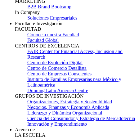
MARKETING
B2B Brand Bootcamp
In-Company
Soluciones Empresariales
Facultad e Investigación
FACULTAD
Conoce a nuestra Facultad
Facultad Global
CENTROS DE EXCELENCIA
FAIR Center for Financial Access, Inclusion and
Research
Centro de Evolución Digital
Centro de Comercio Detallista
Centro de Empresas Conscientes
Instituto de Familias Empresarias para México y
Latinoamérica
Dunning Latin America Centre
GRUPOS DE INVESTIGACIÓN
Organizaciones, Estrategia y Sostenibilidad
Negocios, Finanzas y Economía Aplicada
Liderazgo y Dinámica Organizacional
Ciencia del Consumidor y Estrategia de Mercadotecnia
Innovación y Emprendimiento
Acerca de
LA ESCUELA