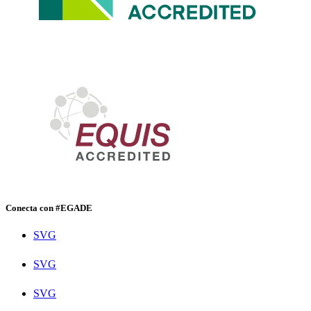
Conecta con #EGADE
SVG
SVG
SVG