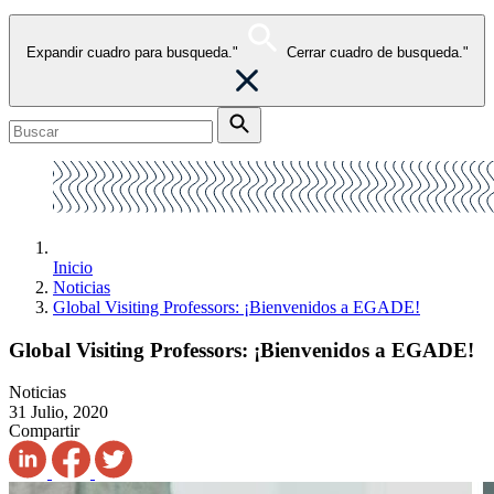
Expandir cuadro para busqueda."
Cerrar cuadro de busqueda."
Inicio
Noticias
Global Visiting Professors: ¡Bienvenidos a EGADE!
Global Visiting Professors: ¡Bienvenidos a EGADE!
Noticias
31 Julio, 2020
Compartir