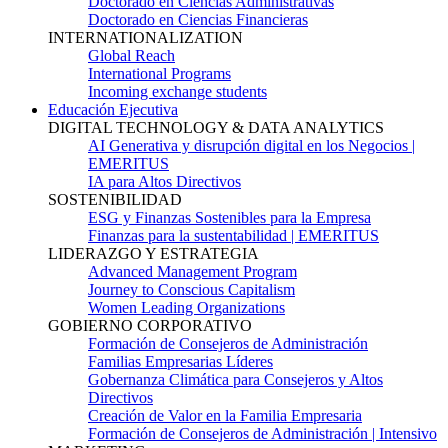
Doctorado en Ciencias Administrativas
Doctorado en Ciencias Financieras
INTERNATIONALIZATION
Global Reach
International Programs
Incoming exchange students
Educación Ejecutiva
DIGITAL TECHNOLOGY & DATA ANALYTICS
AI Generativa y disrupción digital en los Negocios |
EMERITUS
IA para Altos Directivos
SOSTENIBILIDAD
ESG y Finanzas Sostenibles para la Empresa
Finanzas para la sustentabilidad | EMERITUS
LIDERAZGO Y ESTRATEGIA
Advanced Management Program
Journey to Conscious Capitalism
Women Leading Organizations
GOBIERNO CORPORATIVO
Formación de Consejeros de Administración
Familias Empresarias Líderes
Gobernanza Climática para Consejeros y Altos
Directivos
Creación de Valor en la Familia Empresaria
Formación de Consejeros de Administración | Intensivo