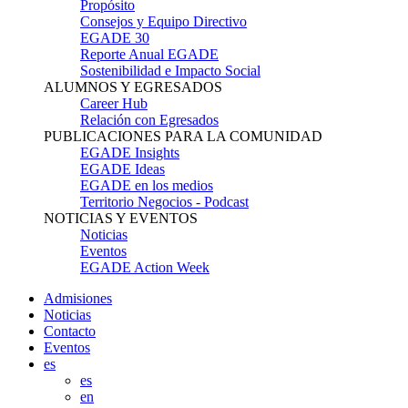
Propósito
Consejos y Equipo Directivo
EGADE 30
Reporte Anual EGADE
Sostenibilidad e Impacto Social
ALUMNOS Y EGRESADOS
Career Hub
Relación con Egresados
PUBLICACIONES PARA LA COMUNIDAD
EGADE Insights
EGADE Ideas
EGADE en los medios
Territorio Negocios - Podcast
NOTICIAS Y EVENTOS
Noticias
Eventos
EGADE Action Week
Admisiones
Noticias
Contacto
Eventos
es
es
en