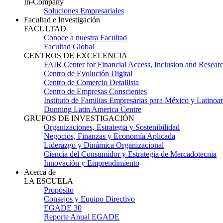
In-Company
Soluciones Empresariales
Facultad e Investigación
FACULTAD
Conoce a nuestra Facultad
Facultad Global
CENTROS DE EXCELENCIA
FAIR Center for Financial Access, Inclusion and Resear
Centro de Evolución Digital
Centro de Comercio Detallista
Centro de Empresas Conscientes
Instituto de Familias Empresarias para México y Latinoa
Dunning Latin America Centre
GRUPOS DE INVESTIGACIÓN
Organizaciones, Estrategia y Sostenibilidad
Negocios, Finanzas y Economía Aplicada
Liderazgo y Dinámica Organizacional
Ciencia del Consumidor y Estrategia de Mercadotecnia
Innovación y Emprendimiento
Acerca de
LA ESCUELA
Propósito
Consejos y Equipo Directivo
EGADE 30
Reporte Anual EGADE