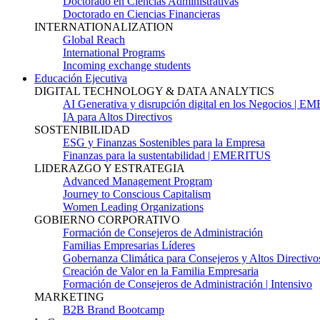
Doctorado en Ciencias Administrativas
Doctorado en Ciencias Financieras
INTERNATIONALIZATION
Global Reach
International Programs
Incoming exchange students
Educación Ejecutiva
DIGITAL TECHNOLOGY & DATA ANALYTICS
AI Generativa y disrupción digital en los Negocios | 
IA para Altos Directivos
SOSTENIBILIDAD
ESG y Finanzas Sostenibles para la Empresa
Finanzas para la sustentabilidad | EMERITUS
LIDERAZGO Y ESTRATEGIA
Advanced Management Program
Journey to Conscious Capitalism
Women Leading Organizations
GOBIERNO CORPORATIVO
Formación de Consejeros de Administración
Familias Empresarias Líderes
Gobernanza Climática para Consejeros y Altos Directivo
Creación de Valor en la Familia Empresaria
Formación de Consejeros de Administración | Intensivo
MARKETING
B2B Brand Bootcamp