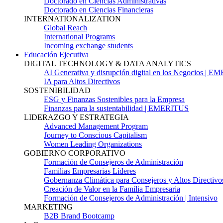
Doctorado en Ciencias Administrativas
Doctorado en Ciencias Financieras
INTERNATIONALIZATION
Global Reach
International Programs
Incoming exchange students
Educación Ejecutiva
DIGITAL TECHNOLOGY & DATA ANALYTICS
AI Generativa y disrupción digital en los Negocios | 
IA para Altos Directivos
SOSTENIBILIDAD
ESG y Finanzas Sostenibles para la Empresa
Finanzas para la sustentabilidad | EMERITUS
LIDERAZGO Y ESTRATEGIA
Advanced Management Program
Journey to Conscious Capitalism
Women Leading Organizations
GOBIERNO CORPORATIVO
Formación de Consejeros de Administración
Familias Empresarias Líderes
Gobernanza Climática para Consejeros y Altos Directivo
Creación de Valor en la Familia Empresaria
Formación de Consejeros de Administración | Intensivo
MARKETING
B2B Brand Bootcamp