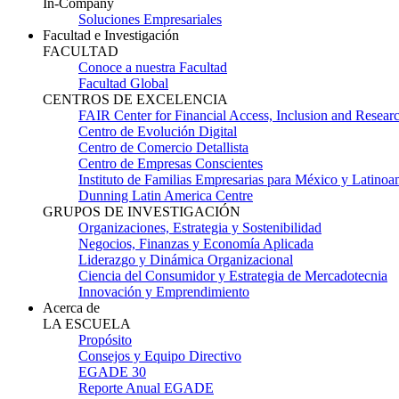
In-Company
Soluciones Empresariales
Facultad e Investigación
FACULTAD
Conoce a nuestra Facultad
Facultad Global
CENTROS DE EXCELENCIA
FAIR Center for Financial Access, Inclusion and Resear
Centro de Evolución Digital
Centro de Comercio Detallista
Centro de Empresas Conscientes
Instituto de Familias Empresarias para México y Latinoa
Dunning Latin America Centre
GRUPOS DE INVESTIGACIÓN
Organizaciones, Estrategia y Sostenibilidad
Negocios, Finanzas y Economía Aplicada
Liderazgo y Dinámica Organizacional
Ciencia del Consumidor y Estrategia de Mercadotecnia
Innovación y Emprendimiento
Acerca de
LA ESCUELA
Propósito
Consejos y Equipo Directivo
EGADE 30
Reporte Anual EGADE