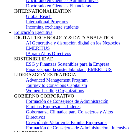
Doctorado en Ciencias Administrativas
Doctorado en Ciencias Financieras
INTERNATIONALIZATION
Global Reach
International Programs
Incoming exchange students
Educación Ejecutiva
DIGITAL TECHNOLOGY & DATA ANALYTICS
AI Generativa y disrupción digital en los Negocios |
EMERITUS
IA para Altos Directivos
SOSTENIBILIDAD
ESG y Finanzas Sostenibles para la Empresa
Finanzas para la sustentabilidad | EMERITUS
LIDERAZGO Y ESTRATEGIA
Advanced Management Program
Journey to Conscious Capitalism
Women Leading Organizations
GOBIERNO CORPORATIVO
Formación de Consejeros de Administración
Familias Empresarias Líderes
Gobernanza Climática para Consejeros y Altos
Directivos
Creación de Valor en la Familia Empresaria
Formación de Consejeros de Administración | Intensivo