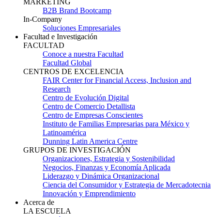
MARKETING
B2B Brand Bootcamp
In-Company
Soluciones Empresariales
Facultad e Investigación
FACULTAD
Conoce a nuestra Facultad
Facultad Global
CENTROS DE EXCELENCIA
FAIR Center for Financial Access, Inclusion and
Research
Centro de Evolución Digital
Centro de Comercio Detallista
Centro de Empresas Conscientes
Instituto de Familias Empresarias para México y
Latinoamérica
Dunning Latin America Centre
GRUPOS DE INVESTIGACIÓN
Organizaciones, Estrategia y Sostenibilidad
Negocios, Finanzas y Economía Aplicada
Liderazgo y Dinámica Organizacional
Ciencia del Consumidor y Estrategia de Mercadotecnia
Innovación y Emprendimiento
Acerca de
LA ESCUELA