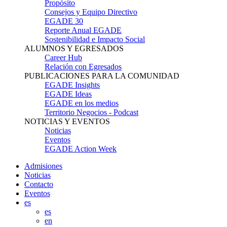
Propósito
Consejos y Equipo Directivo
EGADE 30
Reporte Anual EGADE
Sostenibilidad e Impacto Social
ALUMNOS Y EGRESADOS
Career Hub
Relación con Egresados
PUBLICACIONES PARA LA COMUNIDAD
EGADE Insights
EGADE Ideas
EGADE en los medios
Territorio Negocios - Podcast
NOTICIAS Y EVENTOS
Noticias
Eventos
EGADE Action Week
Admisiones
Noticias
Contacto
Eventos
es
es
en