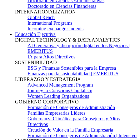
Doctorado en Ciencias Administrativas
Doctorado en Ciencias Financieras
INTERNATIONALIZATION
Global Reach
International Programs
Incoming exchange students
Educación Ejecutiva
DIGITAL TECHNOLOGY & DATA ANALYTICS
AI Generativa y disrupción digital en los Negocios |
EMERITUS
IA para Altos Directivos
SOSTENIBILIDAD
ESG y Finanzas Sostenibles para la Empresa
Finanzas para la sustentabilidad | EMERITUS
LIDERAZGO Y ESTRATEGIA
Advanced Management Program
Journey to Conscious Capitalism
Women Leading Organizations
GOBIERNO CORPORATIVO
Formación de Consejeros de Administración
Familias Empresarias Líderes
Gobernanza Climática para Consejeros y Altos
Directivos
Creación de Valor en la Familia Empresaria
Formación de Consejeros de Administración | Intensivo