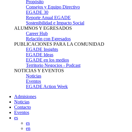
Propósito
Consejos y Equipo Directivo
EGADE 30
Reporte Anual EGADE
Sostenibilidad e Impacto Social
ALUMNOS Y EGRESADOS
Career Hub
Relación con Egresados
PUBLICACIONES PARA LA COMUNIDAD
EGADE Insights
EGADE Ideas
EGADE en los medios
Territorio Negocios - Podcast
NOTICIAS Y EVENTOS
Noticias
Eventos
EGADE Action Week
Admisiones
Noticias
Contacto
Eventos
es
es
en