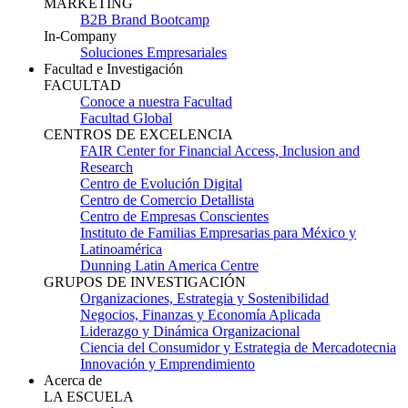
MARKETING
B2B Brand Bootcamp
In-Company
Soluciones Empresariales
Facultad e Investigación
FACULTAD
Conoce a nuestra Facultad
Facultad Global
CENTROS DE EXCELENCIA
FAIR Center for Financial Access, Inclusion and
Research
Centro de Evolución Digital
Centro de Comercio Detallista
Centro de Empresas Conscientes
Instituto de Familias Empresarias para México y
Latinoamérica
Dunning Latin America Centre
GRUPOS DE INVESTIGACIÓN
Organizaciones, Estrategia y Sostenibilidad
Negocios, Finanzas y Economía Aplicada
Liderazgo y Dinámica Organizacional
Ciencia del Consumidor y Estrategia de Mercadotecnia
Innovación y Emprendimiento
Acerca de
LA ESCUELA