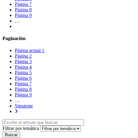
Página
7
Página
8
Página
9
…
Paginación
Página actual
1
Página
2
Página
3
Página
4
Página
5
Página
6
Página
7
Página
8
Página
9
…
Siguiente
Filtrar por temática