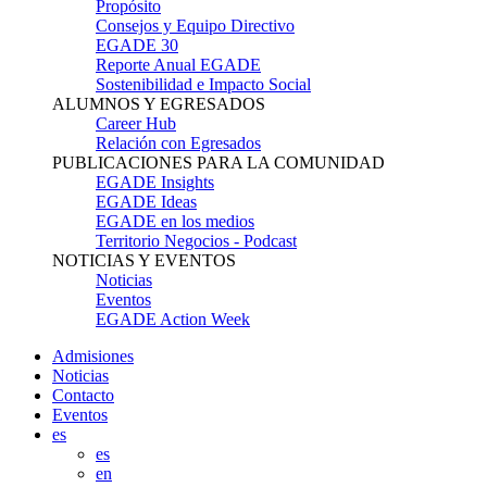
Propósito
Consejos y Equipo Directivo
EGADE 30
Reporte Anual EGADE
Sostenibilidad e Impacto Social
ALUMNOS Y EGRESADOS
Career Hub
Relación con Egresados
PUBLICACIONES PARA LA COMUNIDAD
EGADE Insights
EGADE Ideas
EGADE en los medios
Territorio Negocios - Podcast
NOTICIAS Y EVENTOS
Noticias
Eventos
EGADE Action Week
Admisiones
Noticias
Contacto
Eventos
es
es
en