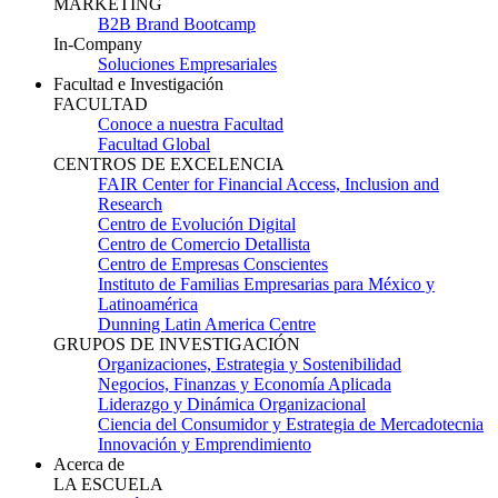
MARKETING
B2B Brand Bootcamp
In-Company
Soluciones Empresariales
Facultad e Investigación
FACULTAD
Conoce a nuestra Facultad
Facultad Global
CENTROS DE EXCELENCIA
FAIR Center for Financial Access, Inclusion and
Research
Centro de Evolución Digital
Centro de Comercio Detallista
Centro de Empresas Conscientes
Instituto de Familias Empresarias para México y
Latinoamérica
Dunning Latin America Centre
GRUPOS DE INVESTIGACIÓN
Organizaciones, Estrategia y Sostenibilidad
Negocios, Finanzas y Economía Aplicada
Liderazgo y Dinámica Organizacional
Ciencia del Consumidor y Estrategia de Mercadotecnia
Innovación y Emprendimiento
Acerca de
LA ESCUELA