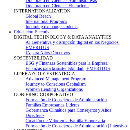
Doctorado en Ciencias Administrativas
Doctorado en Ciencias Financieras
INTERNATIONALIZATION
Global Reach
International Programs
Incoming exchange students
Educación Ejecutiva
DIGITAL TECHNOLOGY & DATA ANALYTICS
AI Generativa y disrupción digital en los Negocios |
EMERITUS
IA para Altos Directivos
SOSTENIBILIDAD
ESG y Finanzas Sostenibles para la Empresa
Finanzas para la sustentabilidad | EMERITUS
LIDERAZGO Y ESTRATEGIA
Advanced Management Program
Journey to Conscious Capitalism
Women Leading Organizations
GOBIERNO CORPORATIVO
Formación de Consejeros de Administración
Familias Empresarias Líderes
Gobernanza Climática para Consejeros y Altos
Directivos
Creación de Valor en la Familia Empresaria
Formación de Consejeros de Administración | Intensivo