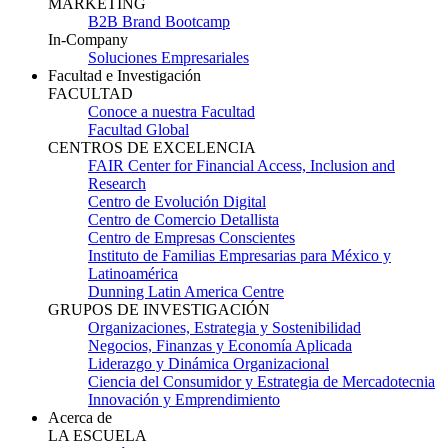
MARKETING
B2B Brand Bootcamp
In-Company
Soluciones Empresariales
Facultad e Investigación
FACULTAD
Conoce a nuestra Facultad
Facultad Global
CENTROS DE EXCELENCIA
FAIR Center for Financial Access, Inclusion and
Research
Centro de Evolución Digital
Centro de Comercio Detallista
Centro de Empresas Conscientes
Instituto de Familias Empresarias para México y
Latinoamérica
Dunning Latin America Centre
GRUPOS DE INVESTIGACIÓN
Organizaciones, Estrategia y Sostenibilidad
Negocios, Finanzas y Economía Aplicada
Liderazgo y Dinámica Organizacional
Ciencia del Consumidor y Estrategia de Mercadotecnia
Innovación y Emprendimiento
Acerca de
LA ESCUELA