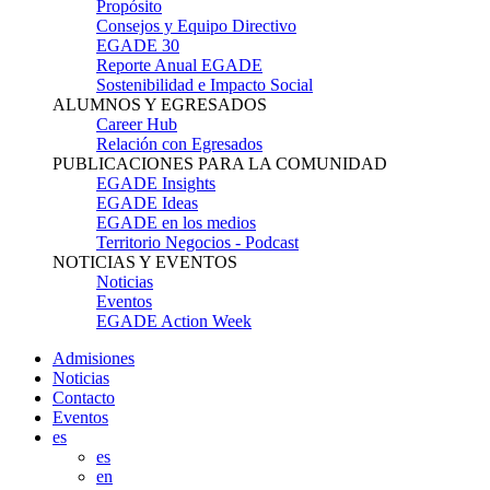
Propósito
Consejos y Equipo Directivo
EGADE 30
Reporte Anual EGADE
Sostenibilidad e Impacto Social
ALUMNOS Y EGRESADOS
Career Hub
Relación con Egresados
PUBLICACIONES PARA LA COMUNIDAD
EGADE Insights
EGADE Ideas
EGADE en los medios
Territorio Negocios - Podcast
NOTICIAS Y EVENTOS
Noticias
Eventos
EGADE Action Week
Admisiones
Noticias
Contacto
Eventos
es
es
en