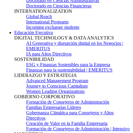
Doctorado en Ciencias Administrativas
Doctorado en Ciencias Financieras
INTERNATIONALIZATION
Global Reach
International Programs
Incoming exchange students
Educación Ejecutiva
DIGITAL TECHNOLOGY & DATA ANALYTICS
AI Generativa y disrupción digital en los Negocios |
EMERITUS
IA para Altos Directivos
SOSTENIBILIDAD
ESG y Finanzas Sostenibles para la Empresa
Finanzas para la sustentabilidad | EMERITUS
LIDERAZGO Y ESTRATEGIA
Advanced Management Program
Journey to Conscious Capitalism
Women Leading Organizations
GOBIERNO CORPORATIVO
Formación de Consejeros de Administración
Familias Empresarias Líderes
Gobernanza Climática para Consejeros y Altos
Directivos
Creación de Valor en la Familia Empresaria
Formación de Consejeros de Administración | Intensivo