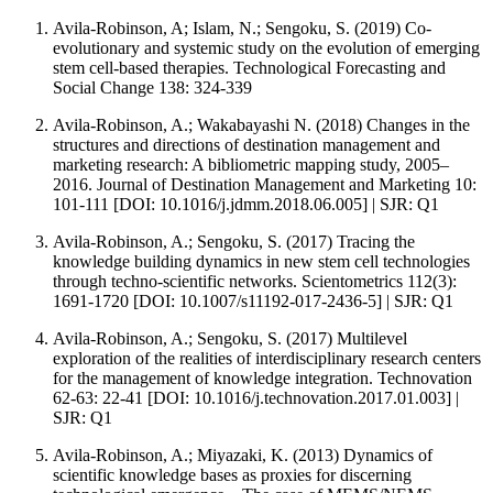
Avila-Robinson, A; Islam, N.; Sengoku, S. (2019) Co-
evolutionary and systemic study on the evolution of emerging
stem cell-based therapies. Technological Forecasting and
Social Change 138: 324-339
Avila-Robinson, A.; Wakabayashi N. (2018) Changes in the
structures and directions of destination management and
marketing research: A bibliometric mapping study, 2005–
2016. Journal of Destination Management and Marketing 10:
101-111 [DOI: 10.1016/j.jdmm.2018.06.005] | SJR: Q1
Avila-Robinson, A.; Sengoku, S. (2017) Tracing the
knowledge building dynamics in new stem cell technologies
through techno-scientific networks. Scientometrics 112(3):
1691-1720 [DOI: 10.1007/s11192-017-2436-5] | SJR: Q1
Avila-Robinson, A.; Sengoku, S. (2017) Multilevel
exploration of the realities of interdisciplinary research centers
for the management of knowledge integration. Technovation
62-63: 22-41 [DOI: 10.1016/j.technovation.2017.01.003] |
SJR: Q1
Avila-Robinson, A.; Miyazaki, K. (2013) Dynamics of
scientific knowledge bases as proxies for discerning