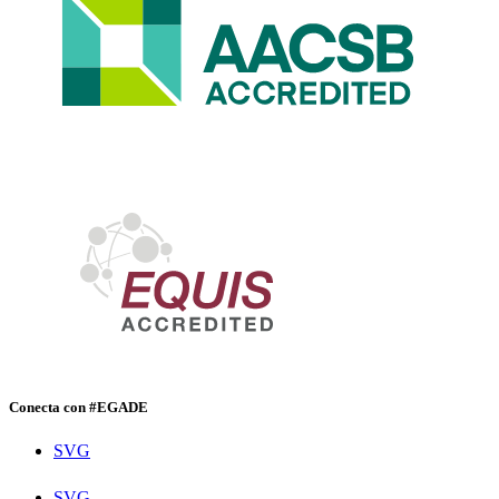
Conecta con #EGADE
SVG
SVG