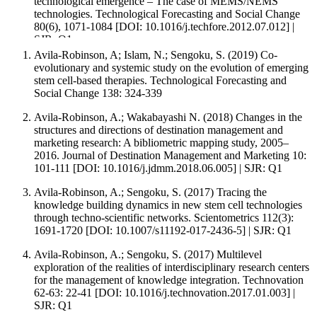
technological emergence ‒ The case of MEMS/NEMS
technologies. Technological Forecasting and Social Change
80(6), 1071-1084 [DOI: 10.1016/j.techfore.2012.07.012] |
SJR: Q1
Avila-Robinson, A; Islam, N.; Sengoku, S. (2019) Co-
Avila-Robinson, A.; Miyazaki, K. (2013) Evolutionary paths
evolutionary and systemic study on the evolution of emerging
of change of emerging nanotechnological innovation systems:
stem cell-based therapies. Technological Forecasting and
the case of ZnO nanostructures. Scientometrics 95(3), 829-
Social Change 138: 324-339
849 [DOI: 10.1007/s11192-012-0939-7] | SJR: Q1
Avila-Robinson, A.; Wakabayashi N. (2018) Changes in the
La lista completa de publicaciones se puede encontrar en:
structures and directions of destination management and
https://scholar.google.com.mx/citations?
marketing research: A bibliometric mapping study, 2005–
hl=en&user=0eodJy4AAAAJ
2016. Journal of Destination Management and Marketing 10:
101-111 [DOI: 10.1016/j.jdmm.2018.06.005] | SJR: Q1
Avila-Robinson, A.; Sengoku, S. (2017) Tracing the
knowledge building dynamics in new stem cell technologies
through techno-scientific networks. Scientometrics 112(3):
1691-1720 [DOI: 10.1007/s11192-017-2436-5] | SJR: Q1
Avila-Robinson, A.; Sengoku, S. (2017) Multilevel
exploration of the realities of interdisciplinary research centers
for the management of knowledge integration. Technovation
62-63: 22-41 [DOI: 10.1016/j.technovation.2017.01.003] |
SJR: Q1