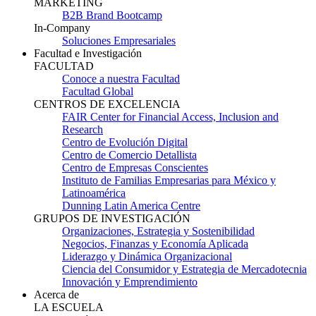
MARKETING
B2B Brand Bootcamp
In-Company
Soluciones Empresariales
Facultad e Investigación
FACULTAD
Conoce a nuestra Facultad
Facultad Global
CENTROS DE EXCELENCIA
FAIR Center for Financial Access, Inclusion and
Research
Centro de Evolución Digital
Centro de Comercio Detallista
Centro de Empresas Conscientes
Instituto de Familias Empresarias para México y
Latinoamérica
Dunning Latin America Centre
GRUPOS DE INVESTIGACIÓN
Organizaciones, Estrategia y Sostenibilidad
Negocios, Finanzas y Economía Aplicada
Liderazgo y Dinámica Organizacional
Ciencia del Consumidor y Estrategia de Mercadotecnia
Innovación y Emprendimiento
Acerca de
LA ESCUELA