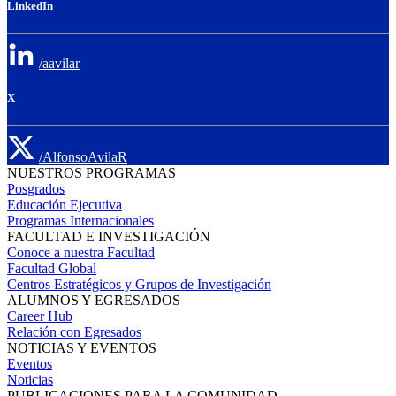
LinkedIn
/aavilar
X
/AlfonsoAvilaR
NUESTROS PROGRAMAS
Posgrados
Educación Ejecutiva
Programas Internacionales
FACULTAD E INVESTIGACIÓN
Conoce a nuestra Facultad
Facultad Global
Centros Estratégicos y Grupos de Investigación
ALUMNOS Y EGRESADOS
Career Hub
Relación con Egresados
NOTICIAS Y EVENTOS
Eventos
Noticias
PUBLICACIONES PARA LA COMUNIDAD