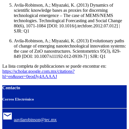
Avila-Robinson, A.; Miyazaki, K. (2013) Dynamics of
scientific knowledge bases as proxies for discerning
technological emergence ‒ The case of MEMS/NEMS
technologies. Technological Forecasting and Social Change
80(6), 1071-1084 [DOI: 10.1016/j.techfore.2012.07.012] |
SJR: Q1
Avila-Robinson, A.; Miyazaki, K. (2013) Evolutionary paths
of change of emerging nanotechnological innovation systems:
the case of ZnO nanostructures. Scientometrics 95(3), 829-
849 [DOI: 10.1007/s11192-012-0939-7] | SJR: Q1
La lista completa de publicaciones se puede encontrar en:
https://scholar.google.com.mx/citations?
hl=en&user=0eodJy4AAAAJ
Contacto
Correo Electrónico
aavilarobinson@tec.mx