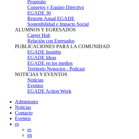
Propósito
Consejos y Equipo Directivo
EGADE 30
Reporte Anual EGADE
Sostenibilidad e Impacto Social
ALUMNOS Y EGRESADOS
Career Hub
Relación con Egresados
PUBLICACIONES PARA LA COMUNIDAD
EGADE Insights
EGADE Ideas
EGADE en los medios
Territorio Negocios - Podcast
NOTICIAS Y EVENTOS
Noticias
Eventos
EGADE Action Week
Admisiones
Noticias
Contacto
Eventos
es
es
en