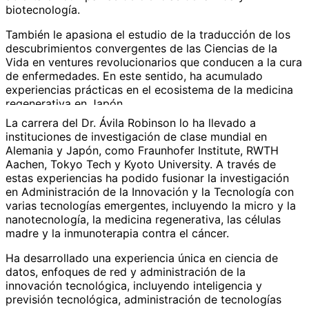
biotecnología.
También le apasiona el estudio de la traducción de los
descubrimientos convergentes de las Ciencias de la
Vida en ventures revolucionarios que conducen a la cura
de enfermedades. En este sentido, ha acumulado
experiencias prácticas en el ecosistema de la medicina
regenerativa en Japón.
La carrera del Dr. Ávila Robinson lo ha llevado a
La investigación del Dr. Ávila Robinson se ha publicado
instituciones de investigación de clase mundial en
en varias revistas de primer nivel en el campo de la
Alemania y Japón, como Fraunhofer Institute, RWTH
tecnología y la administración de la innovación, como
Aachen, Tokyo Tech y Kyoto University. A través de
Technovation, Technological Forecasting and Social
estas experiencias ha podido fusionar la investigación
Change, y Scientometrics. También es un revisor ad hoc
en Administración de la Innovación y la Tecnología con
para algunas de las principales revistas en este campo.
varias tecnologías emergentes, incluyendo la micro y la
nanotecnología, la medicina regenerativa, las células
madre y la inmunoterapia contra el cáncer.
Ha desarrollado una experiencia única en ciencia de
datos, enfoques de red y administración de la
innovación tecnológica, incluyendo inteligencia y
previsión tecnológica, administración de tecnologías