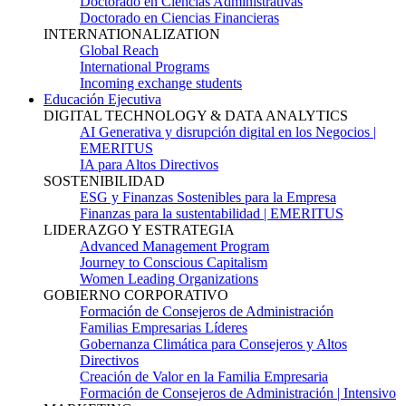
Doctorado en Ciencias Administrativas
Doctorado en Ciencias Financieras
INTERNATIONALIZATION
Global Reach
International Programs
Incoming exchange students
Educación Ejecutiva
DIGITAL TECHNOLOGY & DATA ANALYTICS
AI Generativa y disrupción digital en los Negocios |
EMERITUS
IA para Altos Directivos
SOSTENIBILIDAD
ESG y Finanzas Sostenibles para la Empresa
Finanzas para la sustentabilidad | EMERITUS
LIDERAZGO Y ESTRATEGIA
Advanced Management Program
Journey to Conscious Capitalism
Women Leading Organizations
GOBIERNO CORPORATIVO
Formación de Consejeros de Administración
Familias Empresarias Líderes
Gobernanza Climática para Consejeros y Altos
Directivos
Creación de Valor en la Familia Empresaria
Formación de Consejeros de Administración | Intensivo