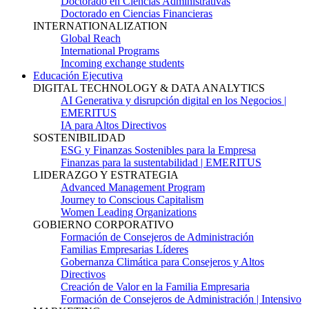
Doctorado en Ciencias Administrativas
Doctorado en Ciencias Financieras
INTERNATIONALIZATION
Global Reach
International Programs
Incoming exchange students
Educación Ejecutiva
DIGITAL TECHNOLOGY & DATA ANALYTICS
AI Generativa y disrupción digital en los Negocios |
EMERITUS
IA para Altos Directivos
SOSTENIBILIDAD
ESG y Finanzas Sostenibles para la Empresa
Finanzas para la sustentabilidad | EMERITUS
LIDERAZGO Y ESTRATEGIA
Advanced Management Program
Journey to Conscious Capitalism
Women Leading Organizations
GOBIERNO CORPORATIVO
Formación de Consejeros de Administración
Familias Empresarias Líderes
Gobernanza Climática para Consejeros y Altos
Directivos
Creación de Valor en la Familia Empresaria
Formación de Consejeros de Administración | Intensivo