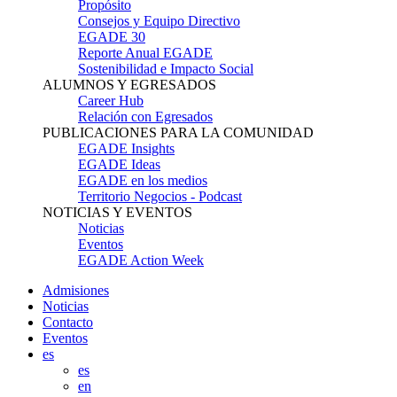
Propósito
Consejos y Equipo Directivo
EGADE 30
Reporte Anual EGADE
Sostenibilidad e Impacto Social
ALUMNOS Y EGRESADOS
Career Hub
Relación con Egresados
PUBLICACIONES PARA LA COMUNIDAD
EGADE Insights
EGADE Ideas
EGADE en los medios
Territorio Negocios - Podcast
NOTICIAS Y EVENTOS
Noticias
Eventos
EGADE Action Week
Admisiones
Noticias
Contacto
Eventos
es
es
en