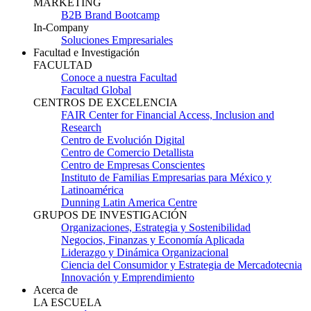
MARKETING
B2B Brand Bootcamp
In-Company
Soluciones Empresariales
Facultad e Investigación
FACULTAD
Conoce a nuestra Facultad
Facultad Global
CENTROS DE EXCELENCIA
FAIR Center for Financial Access, Inclusion and
Research
Centro de Evolución Digital
Centro de Comercio Detallista
Centro de Empresas Conscientes
Instituto de Familias Empresarias para México y
Latinoamérica
Dunning Latin America Centre
GRUPOS DE INVESTIGACIÓN
Organizaciones, Estrategia y Sostenibilidad
Negocios, Finanzas y Economía Aplicada
Liderazgo y Dinámica Organizacional
Ciencia del Consumidor y Estrategia de Mercadotecnia
Innovación y Emprendimiento
Acerca de
LA ESCUELA