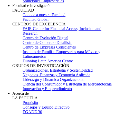
Soluciones Empresariales
Facultad e Investigación
FACULTAD
Conoce a nuestra Facultad
Facultad Global
CENTROS DE EXCELENCIA
FAIR Center for Financial Access, Inclusion and
Research
Centro de Evolución Digital
Centro de Comercio Detallista
Centro de Empresas Conscientes
Instituto de Familias Empresarias para México y
Latinoamérica
Dunning Latin America Centre
GRUPOS DE INVESTIGACIÓN
Organizaciones, Estrategia y Sostenibilidad
Negocios, Finanzas y Economía Aplicada
Liderazgo y Dinámica Organizacional
Ciencia del Consumidor y Estrategia de Mercadotecnia
Innovación y Emprendimiento
Acerca de
LA ESCUELA
Propósito
Consejos y Equipo Directivo
EGADE 30