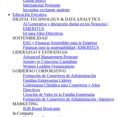
Global Reach
International Programs
Incoming exchange students
Educación Ejecutiva
DIGITAL TECHNOLOGY & DATA ANALYTICS
AI Generativa y disrupción digital en los Negocios |
EMERITUS
IA para Altos Directivos
SOSTENIBILIDAD
ESG y Finanzas Sostenibles para la Empresa
Finanzas para la sustentabilidad | EMERITUS
LIDERAZGO Y ESTRATEGIA
Advanced Management Program
Journey to Conscious Capitalism
Women Leading Organizations
GOBIERNO CORPORATIVO
Formación de Consejeros de Administración
Familias Empresarias Líderes
Gobernanza Climática para Consejeros y Altos
Directivos
Creación de Valor en la Familia Empresaria
Formación de Consejeros de Administración | Intensivo
MARKETING
B2B Brand Bootcamp
In-Company