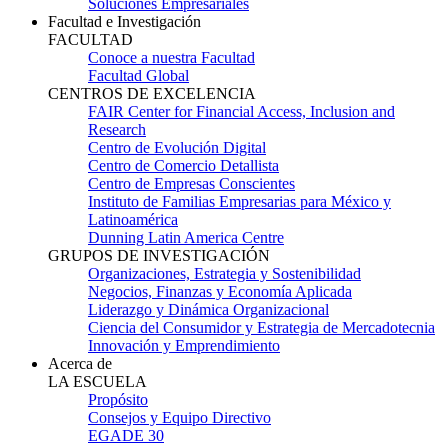
Soluciones Empresariales
Facultad e Investigación
FACULTAD
Conoce a nuestra Facultad
Facultad Global
CENTROS DE EXCELENCIA
FAIR Center for Financial Access, Inclusion and
Research
Centro de Evolución Digital
Centro de Comercio Detallista
Centro de Empresas Conscientes
Instituto de Familias Empresarias para México y
Latinoamérica
Dunning Latin America Centre
GRUPOS DE INVESTIGACIÓN
Organizaciones, Estrategia y Sostenibilidad
Negocios, Finanzas y Economía Aplicada
Liderazgo y Dinámica Organizacional
Ciencia del Consumidor y Estrategia de Mercadotecnia
Innovación y Emprendimiento
Acerca de
LA ESCUELA
Propósito
Consejos y Equipo Directivo
EGADE 30