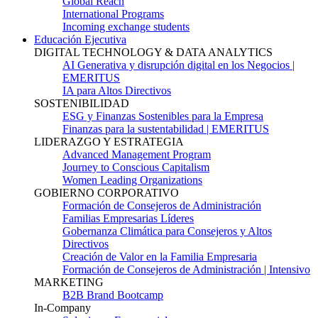
Global Reach
International Programs
Incoming exchange students
Educación Ejecutiva
DIGITAL TECHNOLOGY & DATA ANALYTICS
AI Generativa y disrupción digital en los Negocios |
EMERITUS
IA para Altos Directivos
SOSTENIBILIDAD
ESG y Finanzas Sostenibles para la Empresa
Finanzas para la sustentabilidad | EMERITUS
LIDERAZGO Y ESTRATEGIA
Advanced Management Program
Journey to Conscious Capitalism
Women Leading Organizations
GOBIERNO CORPORATIVO
Formación de Consejeros de Administración
Familias Empresarias Líderes
Gobernanza Climática para Consejeros y Altos
Directivos
Creación de Valor en la Familia Empresaria
Formación de Consejeros de Administración | Intensivo
MARKETING
B2B Brand Bootcamp
In-Company