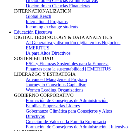
Doctorado en Ciencias Administrativas
Doctorado en Ciencias Financieras
INTERNATIONALIZATION
Global Reach
International Programs
Incoming exchange students
Educación Ejecutiva
DIGITAL TECHNOLOGY & DATA ANALYTICS
AI Generativa y disrupción digital en los Negocios |
EMERITUS
IA para Altos Directivos
SOSTENIBILIDAD
ESG y Finanzas Sostenibles para la Empresa
Finanzas para la sustentabilidad | EMERITUS
LIDERAZGO Y ESTRATEGIA
Advanced Management Program
Journey to Conscious Capitalism
Women Leading Organizations
GOBIERNO CORPORATIVO
Formación de Consejeros de Administración
Familias Empresarias Líderes
Gobernanza Climática para Consejeros y Altos
Directivos
Creación de Valor en la Familia Empresaria
Formación de Consejeros de Administración | Intensivo