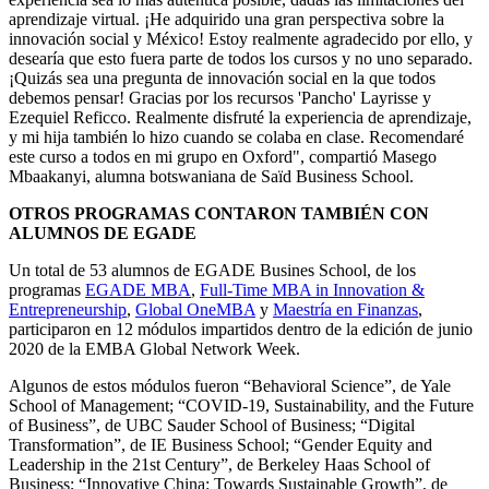
aprendizaje virtual. ¡He adquirido una gran perspectiva sobre la
innovación social y México! Estoy realmente agradecido por ello, y
desearía que esto fuera parte de todos los cursos y no uno separado.
¡Quizás sea una pregunta de innovación social en la que todos
debemos pensar! Gracias por los recursos 'Pancho' Layrisse y
Ezequiel Reficco. Realmente disfruté la experiencia de aprendizaje,
y mi hija también lo hizo cuando se colaba en clase. Recomendaré
este curso a todos en mi grupo en Oxford", compartió Masego
Mbaakanyi, alumna botswaniana de Saïd Business School.
OTROS PROGRAMAS CONTARON TAMBIÉN CON
ALUMNOS DE EGADE
Un total de 53 alumnos de EGADE Busines School, de los
programas
EGADE MBA
,
Full-Time MBA in Innovation &
Entrepreneurship
,
Global OneMBA
y
Maestría en Finanzas
,
participaron en 12 módulos impartidos dentro de la edición de junio
2020 de la EMBA Global Network Week.
Algunos de estos módulos fueron “Behavioral Science”, de Yale
School of Management; “COVID-19, Sustainability, and the Future
of Business”, de UBC Sauder School of Business; “Digital
Transformation”, de IE Business School; “Gender Equity and
Leadership in the 21st Century”, de Berkeley Haas School of
Business; “Innovative China: Towards Sustainable Growth”, de