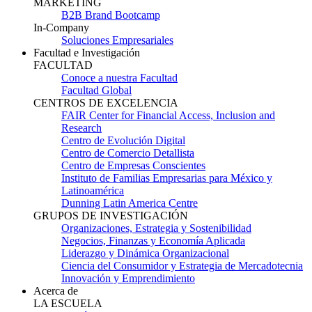
MARKETING
B2B Brand Bootcamp
In-Company
Soluciones Empresariales
Facultad e Investigación
FACULTAD
Conoce a nuestra Facultad
Facultad Global
CENTROS DE EXCELENCIA
FAIR Center for Financial Access, Inclusion and
Research
Centro de Evolución Digital
Centro de Comercio Detallista
Centro de Empresas Conscientes
Instituto de Familias Empresarias para México y
Latinoamérica
Dunning Latin America Centre
GRUPOS DE INVESTIGACIÓN
Organizaciones, Estrategia y Sostenibilidad
Negocios, Finanzas y Economía Aplicada
Liderazgo y Dinámica Organizacional
Ciencia del Consumidor y Estrategia de Mercadotecnia
Innovación y Emprendimiento
Acerca de
LA ESCUELA