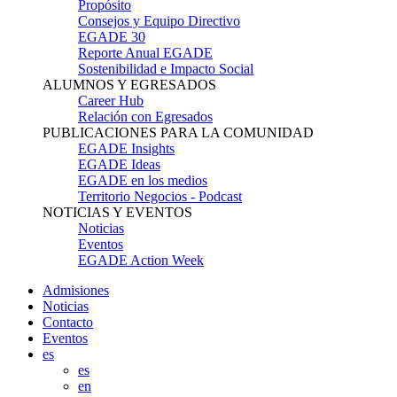
Propósito
Consejos y Equipo Directivo
EGADE 30
Reporte Anual EGADE
Sostenibilidad e Impacto Social
ALUMNOS Y EGRESADOS
Career Hub
Relación con Egresados
PUBLICACIONES PARA LA COMUNIDAD
EGADE Insights
EGADE Ideas
EGADE en los medios
Territorio Negocios - Podcast
NOTICIAS Y EVENTOS
Noticias
Eventos
EGADE Action Week
Admisiones
Noticias
Contacto
Eventos
es
es
en