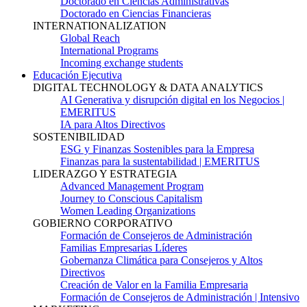
Doctorado en Ciencias Administrativas
Doctorado en Ciencias Financieras
INTERNATIONALIZATION
Global Reach
International Programs
Incoming exchange students
Educación Ejecutiva
DIGITAL TECHNOLOGY & DATA ANALYTICS
AI Generativa y disrupción digital en los Negocios |
EMERITUS
IA para Altos Directivos
SOSTENIBILIDAD
ESG y Finanzas Sostenibles para la Empresa
Finanzas para la sustentabilidad | EMERITUS
LIDERAZGO Y ESTRATEGIA
Advanced Management Program
Journey to Conscious Capitalism
Women Leading Organizations
GOBIERNO CORPORATIVO
Formación de Consejeros de Administración
Familias Empresarias Líderes
Gobernanza Climática para Consejeros y Altos
Directivos
Creación de Valor en la Familia Empresaria
Formación de Consejeros de Administración | Intensivo