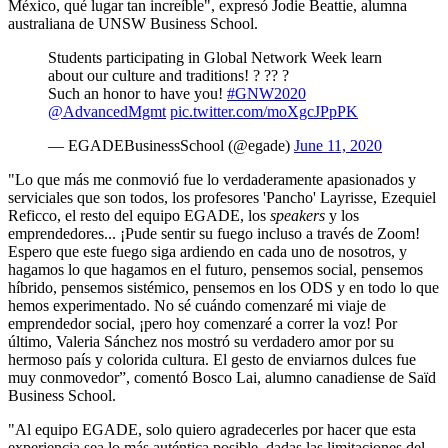
México, qué lugar tan increíble", expresó Jodie Beattie, alumna
australiana de UNSW Business School.
Students participating in Global Network Week learn
about our culture and traditions! ? ?? ?
Such an honor to have you!
#GNW2020
@AdvancedMgmt
pic.twitter.com/moXgcJPpPK
— EGADEBusinessSchool (@egade)
June 11, 2020
"Lo que más me conmovió fue lo verdaderamente apasionados y
serviciales que son todos, los profesores 'Pancho' Layrisse, Ezequiel
Reficco, el resto del equipo EGADE, los
speakers
y los
emprendedores... ¡Pude sentir su fuego incluso a través de Zoom!
Espero que este fuego siga ardiendo en cada uno de nosotros, y
hagamos lo que hagamos en el futuro, pensemos social, pensemos
híbrido, pensemos sistémico, pensemos en los ODS y en todo lo que
hemos experimentado. No sé cuándo comenzaré mi viaje de
emprendedor social, ¡pero hoy comenzaré a correr la voz! Por
último, Valeria Sánchez nos mostró su verdadero amor por su
hermoso país y colorida cultura. El gesto de enviarnos dulces fue
muy conmovedor”, comentó Bosco Lai, alumno canadiense de Saïd
Business School.
"Al equipo EGADE, solo quiero agradecerles por hacer que esta
experiencia sea lo más auténtica posible, dadas las limitaciones del