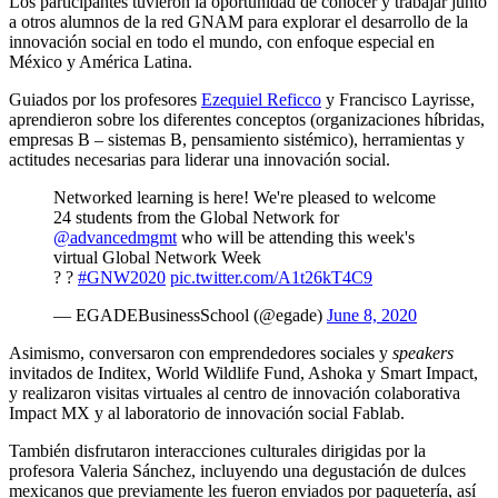
Los participantes tuvieron la oportunidad de conocer y trabajar junto
a otros alumnos de la red GNAM para explorar el desarrollo de la
innovación social en todo el mundo, con enfoque especial en
México y América Latina.
Guiados por los profesores
Ezequiel Reficco
y Francisco Layrisse,
aprendieron sobre los diferentes conceptos (organizaciones híbridas,
empresas B – sistemas B, pensamiento sistémico), herramientas y
actitudes necesarias para liderar una innovación social.
Networked learning is here! We're pleased to welcome
24 students from the Global Network for
@advancedmgmt
who will be attending this week's
virtual Global Network Week
? ?
#GNW2020
pic.twitter.com/A1t26kT4C9
— EGADEBusinessSchool (@egade)
June 8, 2020
Asimismo, conversaron con emprendedores sociales y
speakers
invitados de Inditex, World Wildlife Fund, Ashoka y Smart Impact,
y realizaron visitas virtuales al centro de innovación colaborativa
Impact MX y al laboratorio de innovación social Fablab.
También disfrutaron interacciones culturales dirigidas por la
profesora Valeria Sánchez, incluyendo una degustación de dulces
mexicanos que previamente les fueron enviados por paquetería, así