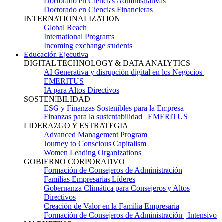
Doctorado en Ciencias Administrativas
Doctorado en Ciencias Financieras
INTERNATIONALIZATION
Global Reach
International Programs
Incoming exchange students
Educación Ejecutiva
DIGITAL TECHNOLOGY & DATA ANALYTICS
AI Generativa y disrupción digital en los Negocios |
EMERITUS
IA para Altos Directivos
SOSTENIBILIDAD
ESG y Finanzas Sostenibles para la Empresa
Finanzas para la sustentabilidad | EMERITUS
LIDERAZGO Y ESTRATEGIA
Advanced Management Program
Journey to Conscious Capitalism
Women Leading Organizations
GOBIERNO CORPORATIVO
Formación de Consejeros de Administración
Familias Empresarias Líderes
Gobernanza Climática para Consejeros y Altos
Directivos
Creación de Valor en la Familia Empresaria
Formación de Consejeros de Administración | Intensivo