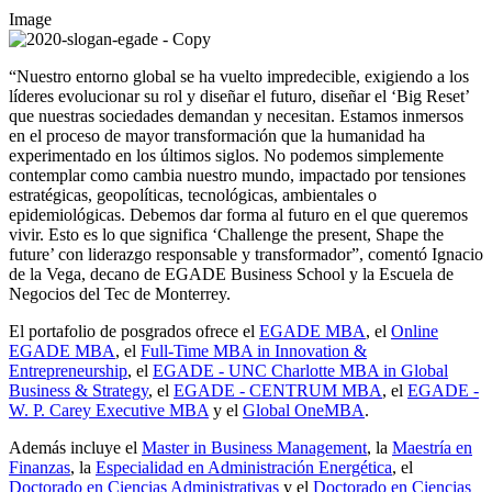
Image
“Nuestro entorno global se ha vuelto impredecible, exigiendo a los
líderes evolucionar su rol y diseñar el futuro, diseñar el ‘Big Reset’
que nuestras sociedades demandan y necesitan. Estamos inmersos
en el proceso de mayor transformación que la humanidad ha
experimentado en los últimos siglos. No podemos simplemente
contemplar como cambia nuestro mundo, impactado por tensiones
estratégicas, geopolíticas, tecnológicas, ambientales o
epidemiológicas. Debemos dar forma al futuro en el que queremos
vivir. Esto es lo que significa ‘
Challenge the present
, Shape the
future’ con liderazgo responsable y transformador”, comentó Ignacio
de la Vega, decano de EGADE Business School y la Escuela de
Negocios del Tec de Monterrey.
El portafolio de posgrados ofrece el
EGADE MBA
, el
Online
EGADE MBA
, el
Full-Time MBA in Innovation &
Entrepreneurship
, el
EGADE - UNC Charlotte MBA in Global
Business & Strategy
, el
EGADE - CENTRUM MBA
, el
EGADE -
W. P. Carey Executive MBA
y el
Global OneMBA
.
Además incluye el
Master in Business Management
, la
Maestría en
Finanzas
, la
Especialidad en Administración Energética
, el
Doctorado en Ciencias Administrativas
y el
Doctorado en Ciencias