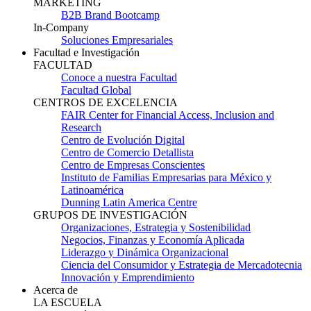
MARKETING
B2B Brand Bootcamp
In-Company
Soluciones Empresariales
Facultad e Investigación
FACULTAD
Conoce a nuestra Facultad
Facultad Global
CENTROS DE EXCELENCIA
FAIR Center for Financial Access, Inclusion and
Research
Centro de Evolución Digital
Centro de Comercio Detallista
Centro de Empresas Conscientes
Instituto de Familias Empresarias para México y
Latinoamérica
Dunning Latin America Centre
GRUPOS DE INVESTIGACIÓN
Organizaciones, Estrategia y Sostenibilidad
Negocios, Finanzas y Economía Aplicada
Liderazgo y Dinámica Organizacional
Ciencia del Consumidor y Estrategia de Mercadotecnia
Innovación y Emprendimiento
Acerca de
LA ESCUELA