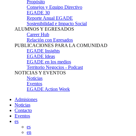
Propósito
Consejos y Equipo Directivo
EGADE 30
Reporte Anual EGADE
Sostenibilidad e Impacto Social
ALUMNOS Y EGRESADOS
Career Hub
Relación con Egresados
PUBLICACIONES PARA LA COMUNIDAD
EGADE Insights
EGADE Ideas
EGADE en los medios
Territorio Negocios - Podcast
NOTICIAS Y EVENTOS
Noticias
Eventos
EGADE Action Week
Admisiones
Noticias
Contacto
Eventos
es
es
en