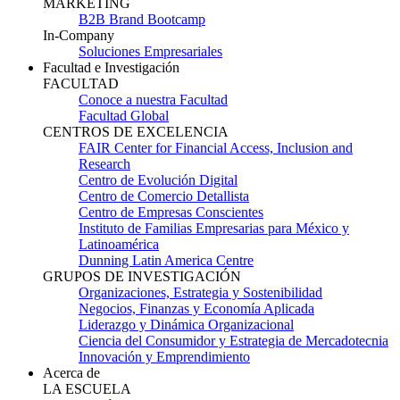
MARKETING
B2B Brand Bootcamp
In-Company
Soluciones Empresariales
Facultad e Investigación
FACULTAD
Conoce a nuestra Facultad
Facultad Global
CENTROS DE EXCELENCIA
FAIR Center for Financial Access, Inclusion and
Research
Centro de Evolución Digital
Centro de Comercio Detallista
Centro de Empresas Conscientes
Instituto de Familias Empresarias para México y
Latinoamérica
Dunning Latin America Centre
GRUPOS DE INVESTIGACIÓN
Organizaciones, Estrategia y Sostenibilidad
Negocios, Finanzas y Economía Aplicada
Liderazgo y Dinámica Organizacional
Ciencia del Consumidor y Estrategia de Mercadotecnia
Innovación y Emprendimiento
Acerca de
LA ESCUELA