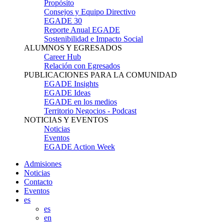
Propósito
Consejos y Equipo Directivo
EGADE 30
Reporte Anual EGADE
Sostenibilidad e Impacto Social
ALUMNOS Y EGRESADOS
Career Hub
Relación con Egresados
PUBLICACIONES PARA LA COMUNIDAD
EGADE Insights
EGADE Ideas
EGADE en los medios
Territorio Negocios - Podcast
NOTICIAS Y EVENTOS
Noticias
Eventos
EGADE Action Week
Admisiones
Noticias
Contacto
Eventos
es
es
en