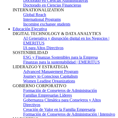
Doctorado en Ciencias Administrativas
Doctorado en Ciencias Financieras
INTERNATIONALIZATION
Global Reach
International Programs
Incoming exchange students
Educación Ejecutiva
DIGITAL TECHNOLOGY & DATA ANALYTICS
AI Generativa y disrupción digital en los Negocios |
EMERITUS
IA para Altos Directivos
SOSTENIBILIDAD
ESG y Finanzas Sostenibles para la Empresa
Finanzas para la sustentabilidad | EMERITUS
LIDERAZGO Y ESTRATEGIA
Advanced Management Program
Journey to Conscious Capitalism
Women Leading Organizations
GOBIERNO CORPORATIVO
Formación de Consejeros de Administración
Familias Empresarias Líderes
Gobernanza Climática para Consejeros y Altos
Directivos
Creación de Valor en la Familia Empresaria
Formación de Consejeros de Administración | Intensivo