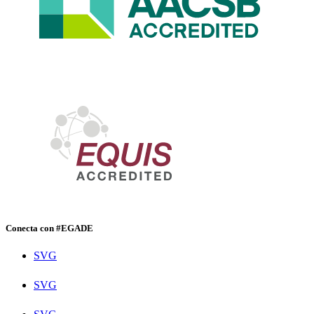
Conecta con #EGADE
SVG
SVG