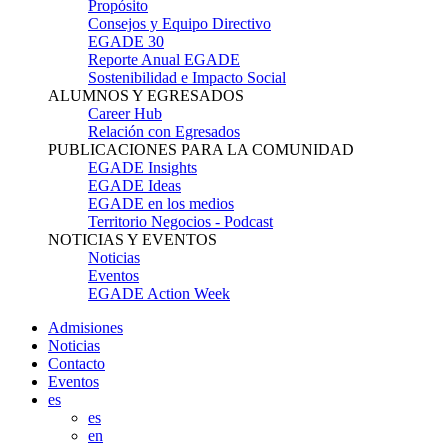
Propósito
Consejos y Equipo Directivo
EGADE 30
Reporte Anual EGADE
Sostenibilidad e Impacto Social
ALUMNOS Y EGRESADOS
Career Hub
Relación con Egresados
PUBLICACIONES PARA LA COMUNIDAD
EGADE Insights
EGADE Ideas
EGADE en los medios
Territorio Negocios - Podcast
NOTICIAS Y EVENTOS
Noticias
Eventos
EGADE Action Week
Admisiones
Noticias
Contacto
Eventos
es
es
en