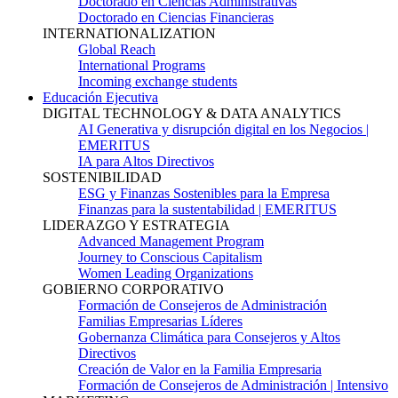
Doctorado en Ciencias Administrativas
Doctorado en Ciencias Financieras
INTERNATIONALIZATION
Global Reach
International Programs
Incoming exchange students
Educación Ejecutiva
DIGITAL TECHNOLOGY & DATA ANALYTICS
AI Generativa y disrupción digital en los Negocios |
EMERITUS
IA para Altos Directivos
SOSTENIBILIDAD
ESG y Finanzas Sostenibles para la Empresa
Finanzas para la sustentabilidad | EMERITUS
LIDERAZGO Y ESTRATEGIA
Advanced Management Program
Journey to Conscious Capitalism
Women Leading Organizations
GOBIERNO CORPORATIVO
Formación de Consejeros de Administración
Familias Empresarias Líderes
Gobernanza Climática para Consejeros y Altos
Directivos
Creación de Valor en la Familia Empresaria
Formación de Consejeros de Administración | Intensivo