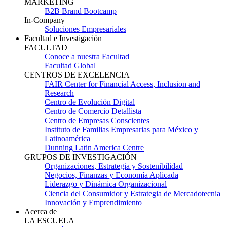
MARKETING
B2B Brand Bootcamp
In-Company
Soluciones Empresariales
Facultad e Investigación
FACULTAD
Conoce a nuestra Facultad
Facultad Global
CENTROS DE EXCELENCIA
FAIR Center for Financial Access, Inclusion and
Research
Centro de Evolución Digital
Centro de Comercio Detallista
Centro de Empresas Conscientes
Instituto de Familias Empresarias para México y
Latinoamérica
Dunning Latin America Centre
GRUPOS DE INVESTIGACIÓN
Organizaciones, Estrategia y Sostenibilidad
Negocios, Finanzas y Economía Aplicada
Liderazgo y Dinámica Organizacional
Ciencia del Consumidor y Estrategia de Mercadotecnia
Innovación y Emprendimiento
Acerca de
LA ESCUELA