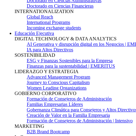
Doctorado en Ciencias Administrativas
Doctorado en Ciencias Financieras
INTERNATIONALIZATION
Global Reach
International Programs
Incoming exchange students
Educación Ejecutiva
DIGITAL TECHNOLOGY & DATA ANALYTICS
AI Generativa y disrupción digital en los Negocios | 
IA para Altos Directivos
SOSTENIBILIDAD
ESG y Finanzas Sostenibles para la Empresa
Finanzas para la sustentabilidad | EMERITUS
LIDERAZGO Y ESTRATEGIA
Advanced Management Program
Journey to Conscious Capitalism
Women Leading Organizations
GOBIERNO CORPORATIVO
Formación de Consejeros de Administración
Familias Empresarias Líderes
Gobernanza Climática para Consejeros y Altos Directivo
Creación de Valor en la Familia Empresaria
Formación de Consejeros de Administración | Intensivo
MARKETING
B2B Brand Bootcamp