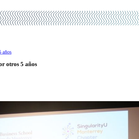
5 años
r otros 5 años