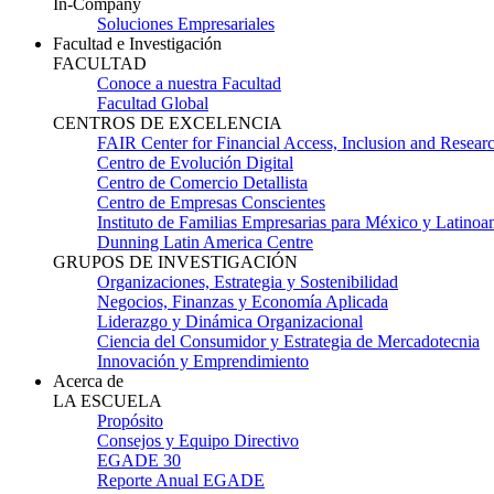
In-Company
Soluciones Empresariales
Facultad e Investigación
FACULTAD
Conoce a nuestra Facultad
Facultad Global
CENTROS DE EXCELENCIA
FAIR Center for Financial Access, Inclusion and Resear
Centro de Evolución Digital
Centro de Comercio Detallista
Centro de Empresas Conscientes
Instituto de Familias Empresarias para México y Latinoa
Dunning Latin America Centre
GRUPOS DE INVESTIGACIÓN
Organizaciones, Estrategia y Sostenibilidad
Negocios, Finanzas y Economía Aplicada
Liderazgo y Dinámica Organizacional
Ciencia del Consumidor y Estrategia de Mercadotecnia
Innovación y Emprendimiento
Acerca de
LA ESCUELA
Propósito
Consejos y Equipo Directivo
EGADE 30
Reporte Anual EGADE