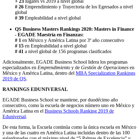
+ 23
lugares vs 2019 a nivel global
# 26
Emprendimiento y Trayectoria de los Egresados a nivel
global
# 39
Empleabilidad a nivel global
QS Business Masters Rankings 2020: Masters in Finance
- EGADE Maestría en Finanzas:
# 1
en México y América Latina por 3º año consecutivo
# 15
en Empleabilidad a nivel global
# 41
a nivel global de 156 programas clasificados
Adicionalmente, EGADE Business School lidera los programas
especializados en
Emprendimiento
y de
Gestión de Operaciones
en
México y América Latina, dentro del
MBA Specialization Rankings
2019 de QS
.
RANKINGS EDUNIVERSAL
EGADE Business School se mantiene, por duodécimo año
consecutivo, como la escuela de negocios número uno en México y
América Latina en el
Business Schools Ranking 2019 de
Eduniversal
.
De esta forma, la Escuela continúa como la única escuela en México
y una de las cuatro en América Latina incluidas dentro de las 100
galardonadas con el máximo nivel de “5 Palmas de Excelencia” y