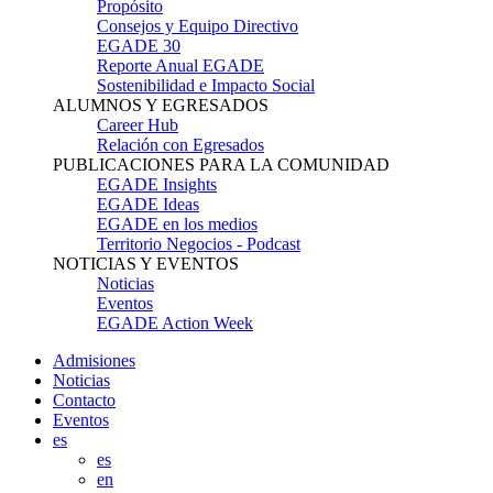
Propósito
Consejos y Equipo Directivo
EGADE 30
Reporte Anual EGADE
Sostenibilidad e Impacto Social
ALUMNOS Y EGRESADOS
Career Hub
Relación con Egresados
PUBLICACIONES PARA LA COMUNIDAD
EGADE Insights
EGADE Ideas
EGADE en los medios
Territorio Negocios - Podcast
NOTICIAS Y EVENTOS
Noticias
Eventos
EGADE Action Week
Admisiones
Noticias
Contacto
Eventos
es
es
en