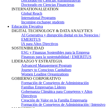
Doctorado en Ciencias Administrativas
Doctorado en Ciencias Financieras
INTERNATIONALIZATION
Global Reach
International Programs
Incoming exchange students
Educación Ejecutiva
DIGITAL TECHNOLOGY & DATA ANALYTICS
AI Generativa y disrupción digital en los Negocios |
EMERITUS
IA para Altos Directivos
SOSTENIBILIDAD
ESG y Finanzas Sostenibles para la Empresa
Finanzas para la sustentabilidad | EMERITUS
LIDERAZGO Y ESTRATEGIA
Advanced Management Program
Journey to Conscious Capitalism
Women Leading Organizations
GOBIERNO CORPORATIVO
Formación de Consejeros de Administración
Familias Empresarias Líderes
Gobernanza Climática para Consejeros y Altos
Directivos
Creación de Valor en la Familia Empresaria
Formación de Consejeros de Administración | Intensivo