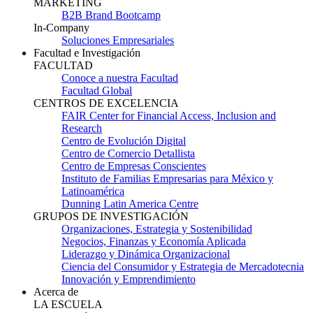
MARKETING
B2B Brand Bootcamp
In-Company
Soluciones Empresariales
Facultad e Investigación
FACULTAD
Conoce a nuestra Facultad
Facultad Global
CENTROS DE EXCELENCIA
FAIR Center for Financial Access, Inclusion and
Research
Centro de Evolución Digital
Centro de Comercio Detallista
Centro de Empresas Conscientes
Instituto de Familias Empresarias para México y
Latinoamérica
Dunning Latin America Centre
GRUPOS DE INVESTIGACIÓN
Organizaciones, Estrategia y Sostenibilidad
Negocios, Finanzas y Economía Aplicada
Liderazgo y Dinámica Organizacional
Ciencia del Consumidor y Estrategia de Mercadotecnia
Innovación y Emprendimiento
Acerca de
LA ESCUELA