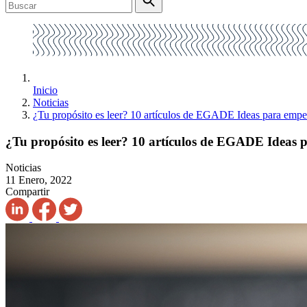
Inicio
Noticias
¿Tu propósito es leer? 10 artículos de EGADE Ideas para empe
¿Tu propósito es leer? 10 artículos de EGADE Ideas 
Noticias
11 Enero, 2022
Compartir