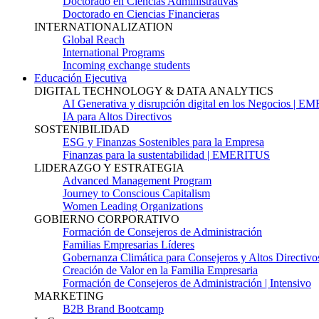
Doctorado en Ciencias Administrativas
Doctorado en Ciencias Financieras
INTERNATIONALIZATION
Global Reach
International Programs
Incoming exchange students
Educación Ejecutiva
DIGITAL TECHNOLOGY & DATA ANALYTICS
AI Generativa y disrupción digital en los Negocios | 
IA para Altos Directivos
SOSTENIBILIDAD
ESG y Finanzas Sostenibles para la Empresa
Finanzas para la sustentabilidad | EMERITUS
LIDERAZGO Y ESTRATEGIA
Advanced Management Program
Journey to Conscious Capitalism
Women Leading Organizations
GOBIERNO CORPORATIVO
Formación de Consejeros de Administración
Familias Empresarias Líderes
Gobernanza Climática para Consejeros y Altos Directivo
Creación de Valor en la Familia Empresaria
Formación de Consejeros de Administración | Intensivo
MARKETING
B2B Brand Bootcamp