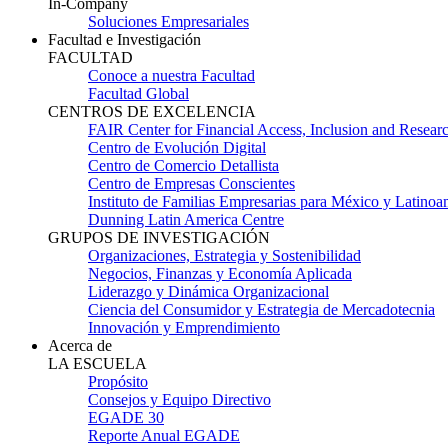
In-Company
Soluciones Empresariales
Facultad e Investigación
FACULTAD
Conoce a nuestra Facultad
Facultad Global
CENTROS DE EXCELENCIA
FAIR Center for Financial Access, Inclusion and Resear
Centro de Evolución Digital
Centro de Comercio Detallista
Centro de Empresas Conscientes
Instituto de Familias Empresarias para México y Latinoa
Dunning Latin America Centre
GRUPOS DE INVESTIGACIÓN
Organizaciones, Estrategia y Sostenibilidad
Negocios, Finanzas y Economía Aplicada
Liderazgo y Dinámica Organizacional
Ciencia del Consumidor y Estrategia de Mercadotecnia
Innovación y Emprendimiento
Acerca de
LA ESCUELA
Propósito
Consejos y Equipo Directivo
EGADE 30
Reporte Anual EGADE