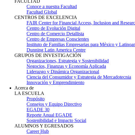
FACULTAD
Conoce a nuestra Facultad
Facultad Global
CENTROS DE EXCELENCIA
FAIR Center for Financial Access, Inclusion and Resear
Centro de Evolución Digital
Centro de Comercio Detallista
Centro de Empresas Conscientes
Instituto de Familias Empresarias para México y Latinoa
Dunning Latin America Centre
GRUPOS DE INVESTIGACIÓN
Organizaciones, Estrategia y Sostenibilidad
Negocios, Finanzas y Economía Aplicada
Liderazgo y Dinámica Organizacional
Ciencia del Consumidor y Estrategia de Mercadotecnia
Innovación y Emprendimiento
Acerca de
LA ESCUELA
Propósito
Consejos y Equipo Directivo
EGADE 30
Reporte Anual EGADE
Sostenibilidad e Impacto Social
ALUMNOS Y EGRESADOS
Career Hub