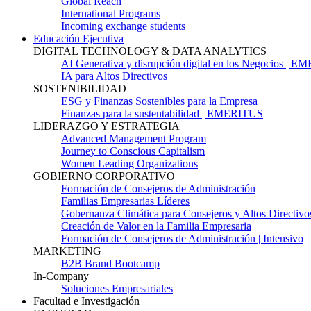
Global Reach
International Programs
Incoming exchange students
Educación Ejecutiva
DIGITAL TECHNOLOGY & DATA ANALYTICS
AI Generativa y disrupción digital en los Negocios | 
IA para Altos Directivos
SOSTENIBILIDAD
ESG y Finanzas Sostenibles para la Empresa
Finanzas para la sustentabilidad | EMERITUS
LIDERAZGO Y ESTRATEGIA
Advanced Management Program
Journey to Conscious Capitalism
Women Leading Organizations
GOBIERNO CORPORATIVO
Formación de Consejeros de Administración
Familias Empresarias Líderes
Gobernanza Climática para Consejeros y Altos Directivo
Creación de Valor en la Familia Empresaria
Formación de Consejeros de Administración | Intensivo
MARKETING
B2B Brand Bootcamp
In-Company
Soluciones Empresariales
Facultad e Investigación