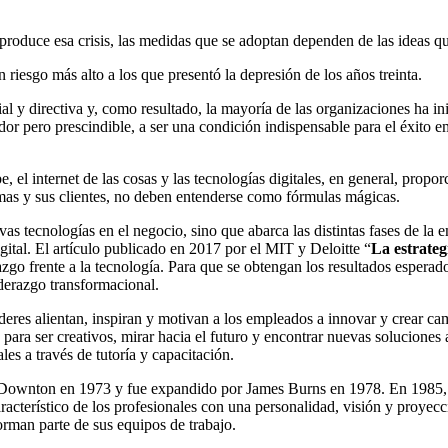
 produce esa crisis, las medidas que se adoptan dependen de las ideas q
riesgo más alto a los que presentó la depresión de los años treinta.
al y directiva y, como resultado, la mayoría de las organizaciones ha ini
or pero prescindible, a ser una condición indispensable para el éxito em
be, el internet de las cosas y las tecnologías digitales, en general, pro
mas y sus clientes, no deben entenderse como fórmulas mágicas.
 tecnologías en el negocio, sino que abarca las distintas fases de la emp
gital. El artículo publicado en 2017 por el MIT y Deloitte “
La estrateg
iderazgo frente a la tecnología. Para que se obtengan los resultados espe
iderazgo transformacional.
líderes alientan, inspiran y motivan a los empleados a innovar y crear c
 para ser creativos, mirar hacia el futuro y encontrar nuevas solucione
es a través de tutoría y capacitación.
ownton en 1973 y fue expandido por James Burns en 1978. En 1985, e
racterístico de los profesionales con una personalidad, visión y proyecc
orman parte de sus equipos de trabajo.