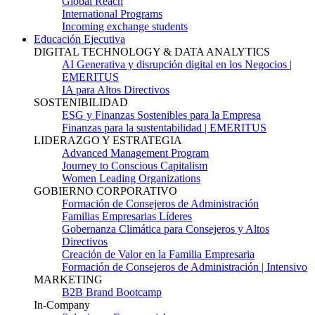
Global Reach
International Programs
Incoming exchange students
Educación Ejecutiva
DIGITAL TECHNOLOGY & DATA ANALYTICS
AI Generativa y disrupción digital en los Negocios |
EMERITUS
IA para Altos Directivos
SOSTENIBILIDAD
ESG y Finanzas Sostenibles para la Empresa
Finanzas para la sustentabilidad | EMERITUS
LIDERAZGO Y ESTRATEGIA
Advanced Management Program
Journey to Conscious Capitalism
Women Leading Organizations
GOBIERNO CORPORATIVO
Formación de Consejeros de Administración
Familias Empresarias Líderes
Gobernanza Climática para Consejeros y Altos
Directivos
Creación de Valor en la Familia Empresaria
Formación de Consejeros de Administración | Intensivo
MARKETING
B2B Brand Bootcamp
In-Company