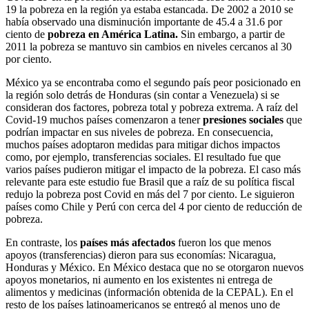
19 la pobreza en la región ya estaba estancada. De 2002 a 2010 se
había observado una disminución importante de 45.4 a 31.6 por
ciento de
pobreza en América Latina.
Sin embargo, a partir de
2011 la pobreza se mantuvo sin cambios en niveles cercanos al 30
por ciento.
México ya se encontraba como el segundo país peor posicionado en
la región solo detrás de Honduras (sin contar a Venezuela) si se
consideran dos factores, pobreza total y pobreza extrema. A raíz del
Covid-19 muchos países comenzaron a tener
presiones sociales
que
podrían impactar en sus niveles de pobreza. En consecuencia,
muchos países adoptaron medidas para mitigar dichos impactos
como, por ejemplo, transferencias sociales. El resultado fue que
varios países pudieron mitigar el impacto de la pobreza. El caso más
relevante para este estudio fue Brasil que a raíz de su política fiscal
redujo la pobreza post Covid en más del 7 por ciento. Le siguieron
países como Chile y Perú con cerca del 4 por ciento de reducción de
pobreza.
En contraste, los
países más afectados
fueron los que menos
apoyos (transferencias) dieron para sus economías: Nicaragua,
Honduras y México. En México destaca que no se otorgaron nuevos
apoyos monetarios, ni aumento en los existentes ni entrega de
alimentos y medicinas (información obtenida de la CEPAL). En el
resto de los países latinoamericanos se entregó al menos uno de