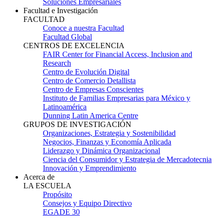
Soluciones Empresariales
Facultad e Investigación
FACULTAD
Conoce a nuestra Facultad
Facultad Global
CENTROS DE EXCELENCIA
FAIR Center for Financial Access, Inclusion and
Research
Centro de Evolución Digital
Centro de Comercio Detallista
Centro de Empresas Conscientes
Instituto de Familias Empresarias para México y
Latinoamérica
Dunning Latin America Centre
GRUPOS DE INVESTIGACIÓN
Organizaciones, Estrategia y Sostenibilidad
Negocios, Finanzas y Economía Aplicada
Liderazgo y Dinámica Organizacional
Ciencia del Consumidor y Estrategia de Mercadotecnia
Innovación y Emprendimiento
Acerca de
LA ESCUELA
Propósito
Consejos y Equipo Directivo
EGADE 30