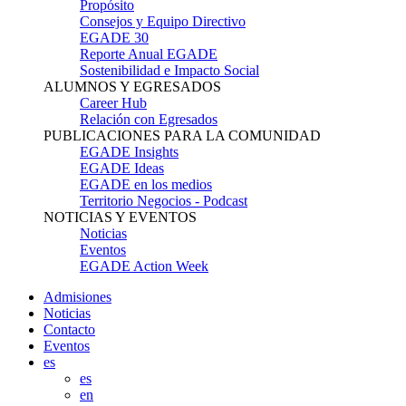
Propósito
Consejos y Equipo Directivo
EGADE 30
Reporte Anual EGADE
Sostenibilidad e Impacto Social
ALUMNOS Y EGRESADOS
Career Hub
Relación con Egresados
PUBLICACIONES PARA LA COMUNIDAD
EGADE Insights
EGADE Ideas
EGADE en los medios
Territorio Negocios - Podcast
NOTICIAS Y EVENTOS
Noticias
Eventos
EGADE Action Week
Admisiones
Noticias
Contacto
Eventos
es
es
en