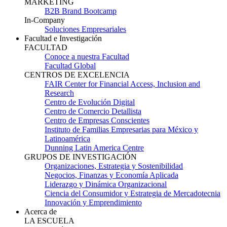
MARKETING
B2B Brand Bootcamp
In-Company
Soluciones Empresariales
Facultad e Investigación
FACULTAD
Conoce a nuestra Facultad
Facultad Global
CENTROS DE EXCELENCIA
FAIR Center for Financial Access, Inclusion and
Research
Centro de Evolución Digital
Centro de Comercio Detallista
Centro de Empresas Conscientes
Instituto de Familias Empresarias para México y
Latinoamérica
Dunning Latin America Centre
GRUPOS DE INVESTIGACIÓN
Organizaciones, Estrategia y Sostenibilidad
Negocios, Finanzas y Economía Aplicada
Liderazgo y Dinámica Organizacional
Ciencia del Consumidor y Estrategia de Mercadotecnia
Innovación y Emprendimiento
Acerca de
LA ESCUELA