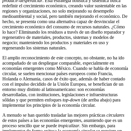
producir-desperdiciar
. Esta estrategia holística y sistémica busca
redefinir el crecimiento económico, creando valor sustentable en las
regiones y organizaciones, no solo mejorando su desempeño
medioambiental y social, pero también mejorando el económico. De
hecho, se presenta como una alternativa capaz de desvincular el
crecimiento económico del consumo de recursos naturales. ¿Cómo
lo hace? Eliminando los residuos a través de un diseño reparador y
regenerativo de materiales, productos, sistemas y modelos de
negocio; manteniendo los productos y materiales en uso y
regenerando los sistemas naturales.
El amplio reconocimiento de este concepto, no obstante, no ha ido
acompañado de un despliegue comparable, especialmente en
economías emergentes como México. Cuando se habla de economía
circular, se suelen mencionar países europeos como Francia,
Holanda o Alemania, casos de éxito que, además de haber contado
con el impulso decidido de la Unión Europea, se benefician de un
entorno muy distinto al latinoamericano: son economías
desarrolladas, con instituciones, legislaciones e infraestructuras
sólidas y que permiten enfoques
top-down
(de arriba abajo) para
implementar los principios de la economía circular.
A menudo se han querido trasladar las mejores prácticas
circulares
de estos países a las economías emergentes, asumiendo que es un
proceso sencillo que se puede
tropicalizar
. Sin embargo, para
implementar de forma exitosa la economía circular se requiere un