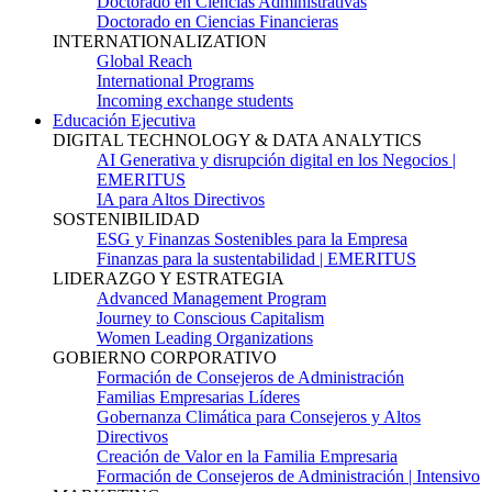
Doctorado en Ciencias Administrativas
Doctorado en Ciencias Financieras
INTERNATIONALIZATION
Global Reach
International Programs
Incoming exchange students
Educación Ejecutiva
DIGITAL TECHNOLOGY & DATA ANALYTICS
AI Generativa y disrupción digital en los Negocios |
EMERITUS
IA para Altos Directivos
SOSTENIBILIDAD
ESG y Finanzas Sostenibles para la Empresa
Finanzas para la sustentabilidad | EMERITUS
LIDERAZGO Y ESTRATEGIA
Advanced Management Program
Journey to Conscious Capitalism
Women Leading Organizations
GOBIERNO CORPORATIVO
Formación de Consejeros de Administración
Familias Empresarias Líderes
Gobernanza Climática para Consejeros y Altos
Directivos
Creación de Valor en la Familia Empresaria
Formación de Consejeros de Administración | Intensivo