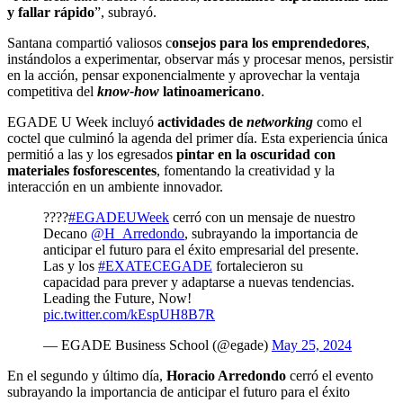
y fallar rápido
”, subrayó.
Santana compartió valiosos c
onsejos para los emprendedores
,
instándolos a experimentar, observar más y procesar menos, persistir
en la acción, pensar exponencialmente y aprovechar la ventaja
competitiva del
know-how
latinoamericano
.
EGADE U Week incluyó
actividades de
networking
como el
coctel que culminó la agenda del primer día. Esta experiencia única
permitió a las y los egresados
pintar en la oscuridad con
materiales fosforescentes
, fomentando la creatividad y la
interacción en un ambiente innovador.
????
#EGADEUWeek
cerró con un mensaje de nuestro
Decano
@H_Arredondo
, subrayando la importancia de
anticipar el futuro para el éxito empresarial del presente.
Las y los
#EXATECEGADE
fortalecieron su
capacidad para prever y adaptarse a nuevas tendencias.
Leading the Future, Now!
pic.twitter.com/kEspUH8B7R
— EGADE Business School (@egade)
May 25, 2024
En el segundo y último día,
Horacio Arredondo
cerró el evento
subrayando la importancia de anticipar el futuro para el éxito