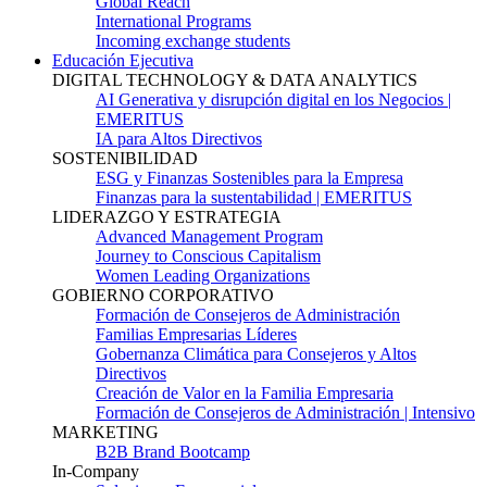
Global Reach
International Programs
Incoming exchange students
Educación Ejecutiva
DIGITAL TECHNOLOGY & DATA ANALYTICS
AI Generativa y disrupción digital en los Negocios |
EMERITUS
IA para Altos Directivos
SOSTENIBILIDAD
ESG y Finanzas Sostenibles para la Empresa
Finanzas para la sustentabilidad | EMERITUS
LIDERAZGO Y ESTRATEGIA
Advanced Management Program
Journey to Conscious Capitalism
Women Leading Organizations
GOBIERNO CORPORATIVO
Formación de Consejeros de Administración
Familias Empresarias Líderes
Gobernanza Climática para Consejeros y Altos
Directivos
Creación de Valor en la Familia Empresaria
Formación de Consejeros de Administración | Intensivo
MARKETING
B2B Brand Bootcamp
In-Company