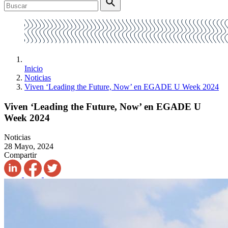
Inicio
Noticias
Viven ‘Leading the Future, Now’ en EGADE U Week 2024
Viven ‘Leading the Future, Now’ en EGADE U
Week 2024
Noticias
28 Mayo, 2024
Compartir