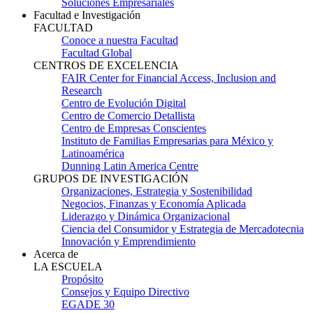
Soluciones Empresariales
Facultad e Investigación
FACULTAD
Conoce a nuestra Facultad
Facultad Global
CENTROS DE EXCELENCIA
FAIR Center for Financial Access, Inclusion and
Research
Centro de Evolución Digital
Centro de Comercio Detallista
Centro de Empresas Conscientes
Instituto de Familias Empresarias para México y
Latinoamérica
Dunning Latin America Centre
GRUPOS DE INVESTIGACIÓN
Organizaciones, Estrategia y Sostenibilidad
Negocios, Finanzas y Economía Aplicada
Liderazgo y Dinámica Organizacional
Ciencia del Consumidor y Estrategia de Mercadotecnia
Innovación y Emprendimiento
Acerca de
LA ESCUELA
Propósito
Consejos y Equipo Directivo
EGADE 30