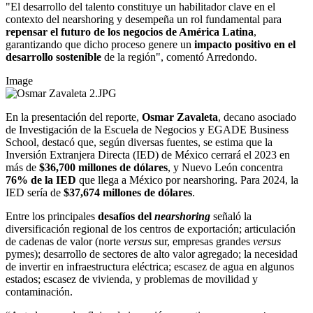
"El desarrollo del talento constituye un habilitador clave en el
contexto del nearshoring y desempeña un rol fundamental para
repensar el futuro de los negocios de América Latina
,
garantizando que dicho proceso genere un
impacto positivo en el
desarrollo sostenible
de la región", comentó Arredondo.
Image
En la presentación del reporte,
Osmar Zavaleta
, decano asociado
de Investigación de la Escuela de Negocios y EGADE Business
School, destacó que, según diversas fuentes, se estima que la
Inversión Extranjera Directa (IED) de México cerrará el 2023 en
más de
$36,700 millones de dólares
, y Nuevo León concentra
76% de la IED
que llega a México por nearshoring. Para 2024, la
IED sería de
$37,674 millones de dólares
.
Entre los principales
desafíos del
nearshoring
señaló la
diversificación regional de los centros de exportación; articulación
de cadenas de valor (norte
versus
sur, empresas grandes
versus
pymes); desarrollo de sectores de alto valor agregado; la necesidad
de invertir en infraestructura eléctrica; escasez de agua en algunos
estados; escasez de vivienda, y problemas de movilidad y
contaminación.