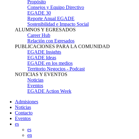
Propósito
Consejos y Equipo Directivo
EGADE 30
Reporte Anual EGADE
Sostenibilidad e Impacto Social
ALUMNOS Y EGRESADOS
Career Hub
Relación con Egresados
PUBLICACIONES PARA LA COMUNIDAD
EGADE Insights
EGADE Ideas
EGADE en los medios
Territorio Negocios - Podcast
NOTICIAS Y EVENTOS
Noticias
Eventos
EGADE Action Week
Admisiones
Noticias
Contacto
Eventos
es
es
en