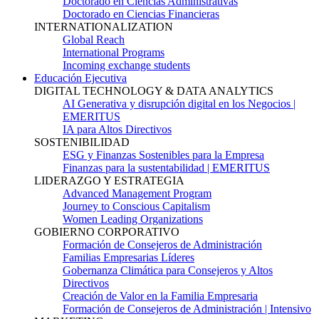
Doctorado en Ciencias Administrativas
Doctorado en Ciencias Financieras
INTERNATIONALIZATION
Global Reach
International Programs
Incoming exchange students
Educación Ejecutiva
DIGITAL TECHNOLOGY & DATA ANALYTICS
AI Generativa y disrupción digital en los Negocios |
EMERITUS
IA para Altos Directivos
SOSTENIBILIDAD
ESG y Finanzas Sostenibles para la Empresa
Finanzas para la sustentabilidad | EMERITUS
LIDERAZGO Y ESTRATEGIA
Advanced Management Program
Journey to Conscious Capitalism
Women Leading Organizations
GOBIERNO CORPORATIVO
Formación de Consejeros de Administración
Familias Empresarias Líderes
Gobernanza Climática para Consejeros y Altos
Directivos
Creación de Valor en la Familia Empresaria
Formación de Consejeros de Administración | Intensivo