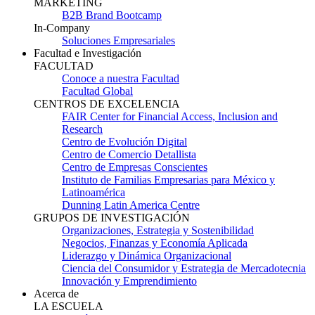
MARKETING
B2B Brand Bootcamp
In-Company
Soluciones Empresariales
Facultad e Investigación
FACULTAD
Conoce a nuestra Facultad
Facultad Global
CENTROS DE EXCELENCIA
FAIR Center for Financial Access, Inclusion and
Research
Centro de Evolución Digital
Centro de Comercio Detallista
Centro de Empresas Conscientes
Instituto de Familias Empresarias para México y
Latinoamérica
Dunning Latin America Centre
GRUPOS DE INVESTIGACIÓN
Organizaciones, Estrategia y Sostenibilidad
Negocios, Finanzas y Economía Aplicada
Liderazgo y Dinámica Organizacional
Ciencia del Consumidor y Estrategia de Mercadotecnia
Innovación y Emprendimiento
Acerca de
LA ESCUELA