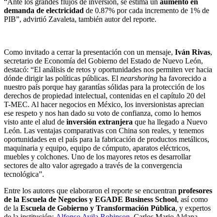
“Ante los grandes flujos de inversión, se estima un
aumento en
demanda de electricidad
de 0.87% por cada incremento de 1% de
PIB”, advirtió Zavaleta, también autor del reporte.
Como invitado a cerrar la presentación con un mensaje,
Iván Rivas
,
secretario de Economía del Gobierno del Estado de Nuevo León,
destacó: “El análisis de retos y oportunidades nos permiten ver hacia
dónde dirigir las políticas públicas. El
nearshoring
ha favorecido a
nuestro país porque hay garantías sólidas para la protección de los
derechos de propiedad intelectual, contenidas en el capítulo 20 del
T-MEC. Al hacer negocios en México, los inversionistas aprecian
ese respeto y nos han dado su voto de confianza, como lo hemos
visto ante el alud de
inversión extranjera
que ha llegado a Nuevo
León. Las ventajas comparativas con China son reales, y tenemos
oportunidades en el país para la fabricación de productos metálicos,
maquinaria y equipo, equipo de cómputo, aparatos eléctricos,
muebles y colchones. Uno de los mayores retos es desarrollar
sectores de alto valor agregado a través de la convergencia
tecnológica”.
Entre los autores que elaboraron el reporte se encuentran
profesores
de la Escuela de Negocios y EGADE Business School
, así como
de la
Escuela de Gobierno y Transformación Pública
, y expertos
de la institución:
Alfonso Avila Robinson
,
Carlos Mario Aldana