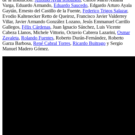
Varga,
Eduardo Armando,
Eduardo Saucedo
,
Edgardo Arturo Ayala
Gaytán,
Ernesto del Castillo de la Fuente,
Federico Trigos Salazar
,
Evodio Kaltenecker Retto de Queiroz, Francisco Javier Valderrey
Villar, Javier Armando González Lozano, Jesús Emmanuel Carrillo
Gallegos,
Félix Cárdenas
, J
uan Ignacio Sánchez,
Luis Vicente
Cabeza Llanos,
Michele Vittorio,
Octavio Cabrera Lazarini,
Osmar
Zavaleta
,
Rolando Fuentes
,
Roberto Durán-Fernández,
Roberto
Garza Barbosa,
René Cabral Torres
,
Ricardo Buitrago
y
Sergio
Manuel Madero Gómez.