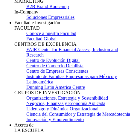
MARKETING
B2B Brand Bootcamp
In-Company
Soluciones Empresariales
Facultad e Investigación
FACULTAD
Conoce a nuestra Facultad
Facultad Global
CENTROS DE EXCELENCIA
FAIR Center for Financial Access, Inclusion and
Research
Centro de Evolución Digital
Centro de Comercio Detallista
Centro de Empresas Conscientes
Instituto de Familias Empresarias para México y
Latinoamérica
Dunning Latin America Centre
GRUPOS DE INVESTIGACIÓN
Organizaciones, Estrategia y Sostenibilidad
Negocios, Finanzas y Economía Aplicada
Liderazgo y Dinámica Organizacional
Ciencia del Consumidor y Estrategia de Mercadotecnia
Innovación y Emprendimiento
Acerca de
LA ESCUELA