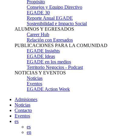
Propósito
Consejos y Equipo Directivo
EGADE 30
Reporte Anual EGADE
Sostenibilidad e Impacto Social
ALUMNOS Y EGRESADOS
Career Hub
Relación con Egresados
PUBLICACIONES PARA LA COMUNIDAD
EGADE Insights
EGADE Ideas
EGADE en los medios
Territorio Negocios - Podcast
NOTICIAS Y EVENTOS
Noticias
Eventos
EGADE Action Week
Admisiones
Noticias
Contacto
Eventos
es
es
en