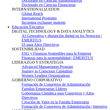
Doctorado en Ciencias Administrativas
Doctorado en Ciencias Financieras
INTERNATIONALIZATION
Global Reach
International Programs
Incoming exchange students
Educación Ejecutiva
DIGITAL TECHNOLOGY & DATA ANALYTICS
AI Generativa y disrupción digital en los Negocios |
EMERITUS
IA para Altos Directivos
SOSTENIBILIDAD
ESG y Finanzas Sostenibles para la Empresa
Finanzas para la sustentabilidad | EMERITUS
LIDERAZGO Y ESTRATEGIA
Advanced Management Program
Journey to Conscious Capitalism
Women Leading Organizations
GOBIERNO CORPORATIVO
Formación de Consejeros de Administración
Familias Empresarias Líderes
Gobernanza Climática para Consejeros y Altos
Directivos
Creación de Valor en la Familia Empresaria
Formación de Consejeros de Administración | Intensivo