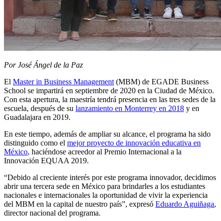
Por José Ángel de la Paz
El
Master in Business Management
(MBM) de EGADE Business
School se impartirá en septiembre de 2020 en la Ciudad de México.
Con esta apertura, la maestría tendrá presencia en las tres sedes de la
escuela, después de su
lanzamiento en Monterrey en 2018
y en
Guadalajara en 2019.
En este tiempo, además de ampliar su alcance, el programa ha sido
distinguido como el
mejor proyecto de innovación educativa en
México
, haciéndose acreedor al Premio Internacional a la
Innovación EQUAA 2019.
“Debido al creciente interés por este programa innovador, decidimos
abrir una tercera sede en México para brindarles a los estudiantes
nacionales e internacionales la oportunidad de vivir la experiencia
del MBM en la capital de nuestro país”, expresó
Eduardo Aguiñaga
,
director nacional del programa.