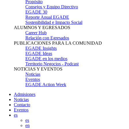
Propósito
Consejos y Equipo Directivo
EGADE 30
Reporte Anual EGADE
Sostenibilidad e Impacto Social
ALUMNOS Y EGRESADOS
Career Hub
Relación con Egresados
PUBLICACIONES PARA LA COMUNIDAD
EGADE Insights
EGADE Ideas
EGADE en los medios
Territorio Negocios - Podcast
NOTICIAS Y EVENTOS
Noticias
Eventos
EGADE Action Week
Admisiones
Noticias
Contacto
Eventos
es
es
en