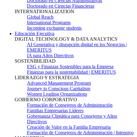
Doctorado en Ciencias Administrativas
Doctorado en Ciencias Financieras
INTERNATIONALIZATION
Global Reach
International Programs
Incoming exchange students
Educación Ejecutiva
DIGITAL TECHNOLOGY & DATA ANALYTICS
AI Generativa y disrupción digital en los Negocios |
EMERITUS
IA para Altos Directivos
SOSTENIBILIDAD
ESG y Finanzas Sostenibles para la Empresa
Finanzas para la sustentabilidad | EMERITUS
LIDERAZGO Y ESTRATEGIA
Advanced Management Program
Journey to Conscious Capitalism
Women Leading Organizations
GOBIERNO CORPORATIVO
Formación de Consejeros de Administración
Familias Empresarias Líderes
Gobernanza Climática para Consejeros y Altos
Directivos
Creación de Valor en la Familia Empresaria
Formación de Consejeros de Administración | Intensivo