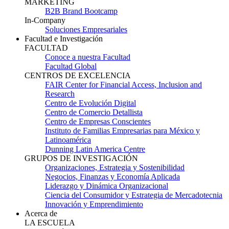
MARKETING
B2B Brand Bootcamp
In-Company
Soluciones Empresariales
Facultad e Investigación
FACULTAD
Conoce a nuestra Facultad
Facultad Global
CENTROS DE EXCELENCIA
FAIR Center for Financial Access, Inclusion and
Research
Centro de Evolución Digital
Centro de Comercio Detallista
Centro de Empresas Conscientes
Instituto de Familias Empresarias para México y
Latinoamérica
Dunning Latin America Centre
GRUPOS DE INVESTIGACIÓN
Organizaciones, Estrategia y Sostenibilidad
Negocios, Finanzas y Economía Aplicada
Liderazgo y Dinámica Organizacional
Ciencia del Consumidor y Estrategia de Mercadotecnia
Innovación y Emprendimiento
Acerca de
LA ESCUELA