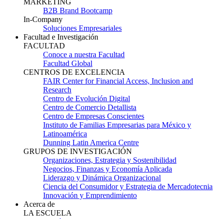
MARKETING
B2B Brand Bootcamp
In-Company
Soluciones Empresariales
Facultad e Investigación
FACULTAD
Conoce a nuestra Facultad
Facultad Global
CENTROS DE EXCELENCIA
FAIR Center for Financial Access, Inclusion and
Research
Centro de Evolución Digital
Centro de Comercio Detallista
Centro de Empresas Conscientes
Instituto de Familias Empresarias para México y
Latinoamérica
Dunning Latin America Centre
GRUPOS DE INVESTIGACIÓN
Organizaciones, Estrategia y Sostenibilidad
Negocios, Finanzas y Economía Aplicada
Liderazgo y Dinámica Organizacional
Ciencia del Consumidor y Estrategia de Mercadotecnia
Innovación y Emprendimiento
Acerca de
LA ESCUELA