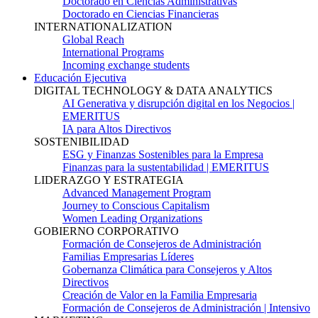
Doctorado en Ciencias Administrativas
Doctorado en Ciencias Financieras
INTERNATIONALIZATION
Global Reach
International Programs
Incoming exchange students
Educación Ejecutiva
DIGITAL TECHNOLOGY & DATA ANALYTICS
AI Generativa y disrupción digital en los Negocios |
EMERITUS
IA para Altos Directivos
SOSTENIBILIDAD
ESG y Finanzas Sostenibles para la Empresa
Finanzas para la sustentabilidad | EMERITUS
LIDERAZGO Y ESTRATEGIA
Advanced Management Program
Journey to Conscious Capitalism
Women Leading Organizations
GOBIERNO CORPORATIVO
Formación de Consejeros de Administración
Familias Empresarias Líderes
Gobernanza Climática para Consejeros y Altos
Directivos
Creación de Valor en la Familia Empresaria
Formación de Consejeros de Administración | Intensivo