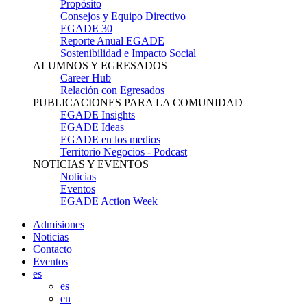
Propósito
Consejos y Equipo Directivo
EGADE 30
Reporte Anual EGADE
Sostenibilidad e Impacto Social
ALUMNOS Y EGRESADOS
Career Hub
Relación con Egresados
PUBLICACIONES PARA LA COMUNIDAD
EGADE Insights
EGADE Ideas
EGADE en los medios
Territorio Negocios - Podcast
NOTICIAS Y EVENTOS
Noticias
Eventos
EGADE Action Week
Admisiones
Noticias
Contacto
Eventos
es
es
en