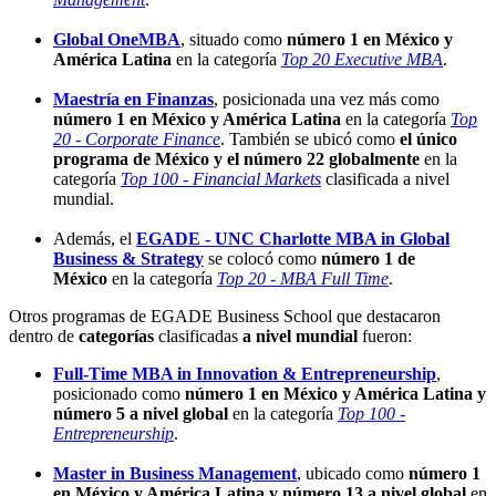
Global OneMBA
, situado como
número 1 en México y
América Latina
en la categoría
Top 20 Executive MBA
.
Maestría en Finanzas
, posicionada una vez más como
número 1 en México y América Latina
en la categoría
Top
20
-
Corporate Finance
. También se ubicó como
el único
programa de México y el número 22 globalmente
en la
categoría
Top 100 - Financial Markets
clasificada a nivel
mundial.
Además, el
EGADE - UNC Charlotte MBA in Global
Business & Strategy
se colocó como
número 1 de
México
en la categoría
Top 20
-
MBA Full Time
.
Otros programas de EGADE Business School que destacaron
dentro de
categorías
clasificadas
a nivel mundial
fueron:
Full-Time MBA in Innovation & Entrepreneurship
,
posicionado como
número 1 en México y América Latina y
número 5 a nivel global
en la categoría
Top 100 -
Entrepreneurship
.
Master in Business Management
, ubicado como
número 1
en México y América Latina y número 13 a nivel global
en