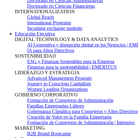
Doctorado en Ciencias Administrativas
Doctorado en Ciencias Financieras
INTERNATIONALIZATION
Global Reach
International Programs
Incoming exchange students
Educación Ejecutiva
DIGITAL TECHNOLOGY & DATA ANALYTICS
AI Generativa y disrupción digital en los Negocios | 
IA para Altos Directivos
SOSTENIBILIDAD
ESG y Finanzas Sostenibles para la Empresa
Finanzas para la sustentabilidad | EMERITUS
LIDERAZGO Y ESTRATEGIA
Advanced Management Program
Journey to Conscious Capitalism
Women Leading Organizations
GOBIERNO CORPORATIVO
Formación de Consejeros de Administración
Familias Empresarias Líderes
Gobernanza Climática para Consejeros y Altos Directivo
Creación de Valor en la Familia Empresaria
Formación de Consejeros de Administración | Intensivo
MARKETING
B2B Brand Bootcamp