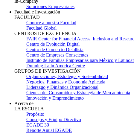
In-Company
Soluciones Empresariales
Facultad e Investigación
FACULTAD
Conoce a nuestra Facultad
Facultad Global
CENTROS DE EXCELENCIA
FAIR Center for Financial Access, Inclusion and Resear
Centro de Evolución Digital
Centro de Comercio Detallista
Centro de Empresas Conscientes
Instituto de Familias Empresarias para México y Latinoa
Dunning Latin America Centre
GRUPOS DE INVESTIGACIÓN
Organizaciones, Estrategia y Sostenibilidad
Negocios, Finanzas y Economía Aplicada
Liderazgo y Dinámica Organizacional
Ciencia del Consumidor y Estrategia de Mercadotecnia
Innovación y Emprendimiento
Acerca de
LA ESCUELA
Propósito
Consejos y Equipo Directivo
EGADE 30
Reporte Anual EGADE