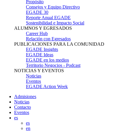
Propósito
Consejos y Equipo Directivo
EGADE 30
Reporte Anual EGADE
Sostenibilidad e Impacto Social
ALUMNOS Y EGRESADOS
Career Hub
Relación con Egresados
PUBLICACIONES PARA LA COMUNIDAD
EGADE Insights
EGADE Ideas
EGADE en los medios
Territorio Negocios - Podcast
NOTICIAS Y EVENTOS
Noticias
Eventos
EGADE Action Week
Admisiones
Noticias
Contacto
Eventos
es
es
en