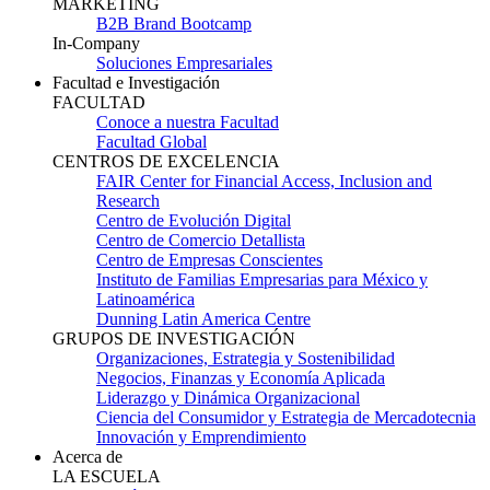
MARKETING
B2B Brand Bootcamp
In-Company
Soluciones Empresariales
Facultad e Investigación
FACULTAD
Conoce a nuestra Facultad
Facultad Global
CENTROS DE EXCELENCIA
FAIR Center for Financial Access, Inclusion and
Research
Centro de Evolución Digital
Centro de Comercio Detallista
Centro de Empresas Conscientes
Instituto de Familias Empresarias para México y
Latinoamérica
Dunning Latin America Centre
GRUPOS DE INVESTIGACIÓN
Organizaciones, Estrategia y Sostenibilidad
Negocios, Finanzas y Economía Aplicada
Liderazgo y Dinámica Organizacional
Ciencia del Consumidor y Estrategia de Mercadotecnia
Innovación y Emprendimiento
Acerca de
LA ESCUELA