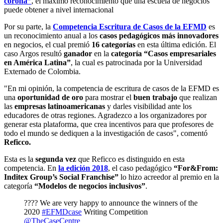
corona”
, el máximo reconocimiento que una escuela de negocios
puede obtener a nivel internacional
Por su parte, la
Competencia Escritura de Casos de la EFMD
es
un reconocimiento anual a los
casos pedagógicos más innovadores
en negocios, el cual premió
16 categorías
en esta última edición. El
caso Argos resultó
ganador
en la
categoría “Casos empresariales
en América Latina”
, la cual es patrocinada por la Universidad
Externado de Colombia.
"En mi opinión, la competencia de escritura de casos de la EFMD es
una
oportunidad de oro
para mostrar el
buen trabajo
que realizan
las
empresas latinoamericanas
y darles visibilidad ante los
educadores de otras regiones. Agradezco a los organizadores por
generar esta plataforma, que crea incentivos para que profesores de
todo el mundo se dediquen a la investigación de casos", comentó
Reficco.
Esta es la
segunda vez
que Reficco es distinguido en esta
competencia. En
la edición 2018
, el caso pedagógico
“For&From:
Inditex Group’s Social Franchise”
lo hizo acreedor al premio en la
categoría
“Modelos de negocios inclusivos”
.
???? We are very happy to announce the winners of the
2020
#EFMDcase
Writing Competition
@TheCaseCentre