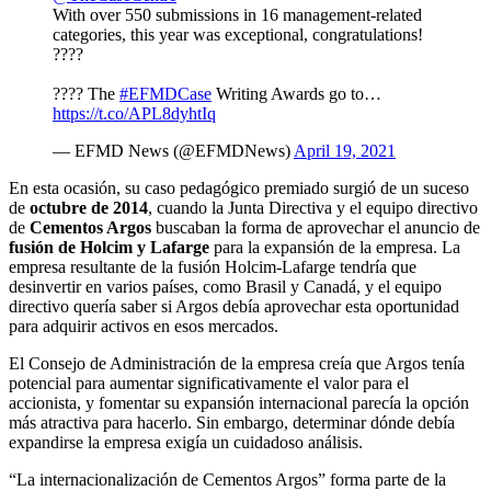
With over 550 submissions in 16 management-related
categories, this year was exceptional, congratulations!
????
???? The
#EFMDCase
Writing Awards go to…
https://t.co/APL8dyhtIq
— EFMD News (@EFMDNews)
April 19, 2021
En esta ocasión, su caso pedagógico premiado surgió de un suceso
de
octubre de 2014
, cuando la Junta Directiva y el equipo directivo
de
Cementos Argos
buscaban la forma de aprovechar el anuncio de
fusión de Holcim y Lafarge
para la expansión de la empresa. La
empresa resultante de la fusión Holcim-Lafarge tendría que
desinvertir en varios países, como Brasil y Canadá, y el equipo
directivo quería saber si Argos debía aprovechar esta oportunidad
para adquirir activos en esos mercados.
El Consejo de Administración de la empresa creía que Argos tenía
potencial para aumentar significativamente el valor para el
accionista, y fomentar su expansión internacional parecía la opción
más atractiva para hacerlo. Sin embargo, determinar dónde debía
expandirse la empresa exigía un cuidadoso análisis.
“La internacionalización de Cementos Argos” forma parte de la