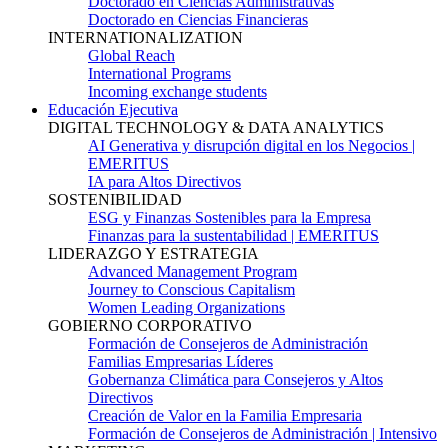
Doctorado en Ciencias Administrativas
Doctorado en Ciencias Financieras
INTERNATIONALIZATION
Global Reach
International Programs
Incoming exchange students
Educación Ejecutiva
DIGITAL TECHNOLOGY & DATA ANALYTICS
AI Generativa y disrupción digital en los Negocios |
EMERITUS
IA para Altos Directivos
SOSTENIBILIDAD
ESG y Finanzas Sostenibles para la Empresa
Finanzas para la sustentabilidad | EMERITUS
LIDERAZGO Y ESTRATEGIA
Advanced Management Program
Journey to Conscious Capitalism
Women Leading Organizations
GOBIERNO CORPORATIVO
Formación de Consejeros de Administración
Familias Empresarias Líderes
Gobernanza Climática para Consejeros y Altos
Directivos
Creación de Valor en la Familia Empresaria
Formación de Consejeros de Administración | Intensivo