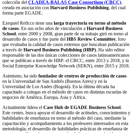
colección del
CLADEA-BALAS Case Consortium (CBCC)
,
creada en asociación con
Harvard Business Publishing
, del cual
forma parte EGADE.
Ezequiel Reficco tiene una
larga trayectoria en torno al método
de casos
. En sus ocho años de vinculación a
Harvard Business
School
, entre 2000 y 2008, gran parte de su trabajo giró en torno al
desarrollo de casos y fue parte del
HBS Review Committee
, foro
que evaluaba la calidad de casos externos que buscaban publicación
a través de
Harvard Business Publishing (HBP)
. Ha sido editor
responsable de las dos únicas colecciones de casos latinoamericanos
que se publican a través de HBP: el CBCC, entre 2013 y 2018, y la
Social Enterprise Knowledge Network (SEKN), entre 2015 y 2018.
Asimismo, ha sido
fundador de centros de producción de casos
en la Universidad de San Andrés (Buenos Aires) y en la
Universidad de Los Andes (Bogotá). En la última década ha
capacitado a colegas en el método de casos en distintas escuelas de
negocios de América, Europa, Asia y África.
Actualmente lidera el
Case Hub de EGADE Business School
.
Este centro, busca apoyar el desarrollo de actitudes, conocimientos y
habilidades de enseñanza en torno al método del caso, mediante la
capacitación y acompañamiento a los profesores interesados en esta
metodología; el desarrollo de habilidades prácticas de enseñanza de