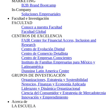
MARKETING
B2B Brand Bootcamp
In-Company
Soluciones Empresariales
Facultad e Investigación
FACULTAD
Conoce a nuestra Facultad
Facultad Global
CENTROS DE EXCELENCIA
FAIR Center for Financial Access, Inclusion and
Research
Centro de Evolución Digital
Centro de Comercio Detallista
Centro de Empresas Conscientes
Instituto de Familias Empresarias para México y
Latinoamérica
Dunning Latin America Centre
GRUPOS DE INVESTIGACIÓN
Organizaciones, Estrategia y Sostenibilidad
Negocios, Finanzas y Economía Aplicada
Liderazgo y Dinámica Organizacional
Ciencia del Consumidor y Estrategia de Mercadotecnia
Innovación y Emprendimiento
Acerca de
LA ESCUELA