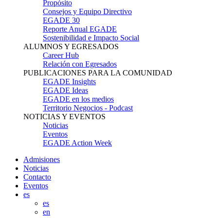
Propósito
Consejos y Equipo Directivo
EGADE 30
Reporte Anual EGADE
Sostenibilidad e Impacto Social
ALUMNOS Y EGRESADOS
Career Hub
Relación con Egresados
PUBLICACIONES PARA LA COMUNIDAD
EGADE Insights
EGADE Ideas
EGADE en los medios
Territorio Negocios - Podcast
NOTICIAS Y EVENTOS
Noticias
Eventos
EGADE Action Week
Admisiones
Noticias
Contacto
Eventos
es
es
en