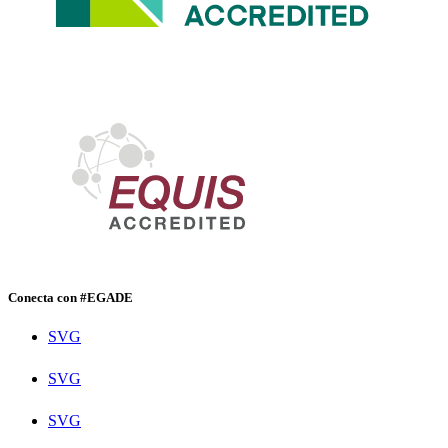
Conecta con #EGADE
SVG
SVG
SVG