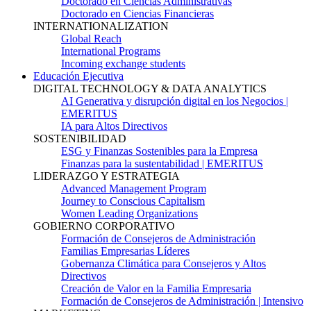
Doctorado en Ciencias Administrativas
Doctorado en Ciencias Financieras
INTERNATIONALIZATION
Global Reach
International Programs
Incoming exchange students
Educación Ejecutiva
DIGITAL TECHNOLOGY & DATA ANALYTICS
AI Generativa y disrupción digital en los Negocios |
EMERITUS
IA para Altos Directivos
SOSTENIBILIDAD
ESG y Finanzas Sostenibles para la Empresa
Finanzas para la sustentabilidad | EMERITUS
LIDERAZGO Y ESTRATEGIA
Advanced Management Program
Journey to Conscious Capitalism
Women Leading Organizations
GOBIERNO CORPORATIVO
Formación de Consejeros de Administración
Familias Empresarias Líderes
Gobernanza Climática para Consejeros y Altos
Directivos
Creación de Valor en la Familia Empresaria
Formación de Consejeros de Administración | Intensivo