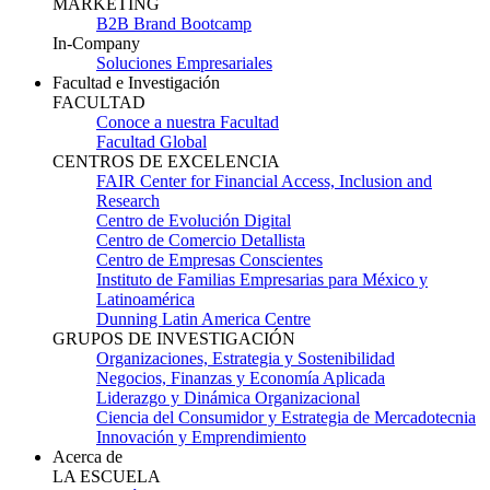
MARKETING
B2B Brand Bootcamp
In-Company
Soluciones Empresariales
Facultad e Investigación
FACULTAD
Conoce a nuestra Facultad
Facultad Global
CENTROS DE EXCELENCIA
FAIR Center for Financial Access, Inclusion and
Research
Centro de Evolución Digital
Centro de Comercio Detallista
Centro de Empresas Conscientes
Instituto de Familias Empresarias para México y
Latinoamérica
Dunning Latin America Centre
GRUPOS DE INVESTIGACIÓN
Organizaciones, Estrategia y Sostenibilidad
Negocios, Finanzas y Economía Aplicada
Liderazgo y Dinámica Organizacional
Ciencia del Consumidor y Estrategia de Mercadotecnia
Innovación y Emprendimiento
Acerca de
LA ESCUELA