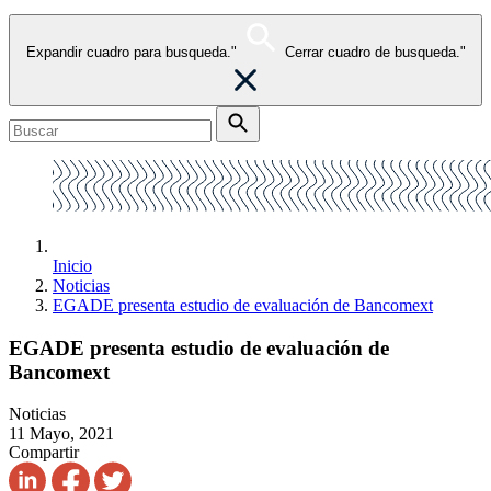
Expandir cuadro para busqueda."
Cerrar cuadro de busqueda."
Inicio
Noticias
EGADE presenta estudio de evaluación de Bancomext
EGADE presenta estudio de evaluación de
Bancomext
Noticias
11 Mayo, 2021
Compartir