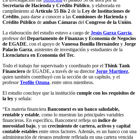
Secretaría de Hacienda y Crédito Público
, y elaborada en
cumplimiento al
Artículo 55 Bis 2
de la
Ley de Instituciones de
Crédito
, para darse a conocer a las
Comisiones de Hacienda y
Crédito Público
de
ambas Cámaras
del
Congreso de la Unión
.
La elaboración del estudio estuvo a cargo de
Jesús Garza García
,
profesor del
Departamento de Finanzas y Economía de Negocios
de EGADE
, con el apoyo de
Vanessa Bonilla Hernández
y
Jorge
Palacio Garza
, asistentes de investigación y estudiantes de la
Licenciatura en Economía del Tec
.
Todo el trabajo fue supervisado y coordinado por el
Think Tank
Financiero
de EGADE, a través de su director
Jorge Martínez
,
quien también contribuyó con la sección de un capítulo, y el
profesor
Teofilo Ozuna
, entre otros miembros.
El estudio concluye que la institución
cumple con los requisitos de
la ley
y señala:
“En materia financiera
Bancomext es un banco saludable,
rentable y estable
, como lo muestran las principales variables
financieras. En específico, Bancomext refleja un
índice de
morosidad bajo
, y un
crecimiento de cartera, activos y capital
contable estables
entre otros factores. Además, es un banco con una
administración de riesgos prudente reflejada en una cartera vencida