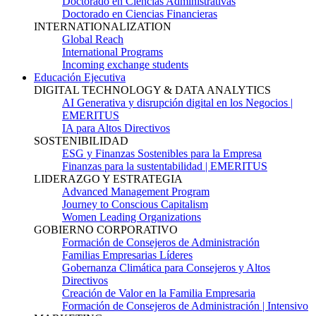
Doctorado en Ciencias Administrativas
Doctorado en Ciencias Financieras
INTERNATIONALIZATION
Global Reach
International Programs
Incoming exchange students
Educación Ejecutiva
DIGITAL TECHNOLOGY & DATA ANALYTICS
AI Generativa y disrupción digital en los Negocios |
EMERITUS
IA para Altos Directivos
SOSTENIBILIDAD
ESG y Finanzas Sostenibles para la Empresa
Finanzas para la sustentabilidad | EMERITUS
LIDERAZGO Y ESTRATEGIA
Advanced Management Program
Journey to Conscious Capitalism
Women Leading Organizations
GOBIERNO CORPORATIVO
Formación de Consejeros de Administración
Familias Empresarias Líderes
Gobernanza Climática para Consejeros y Altos
Directivos
Creación de Valor en la Familia Empresaria
Formación de Consejeros de Administración | Intensivo