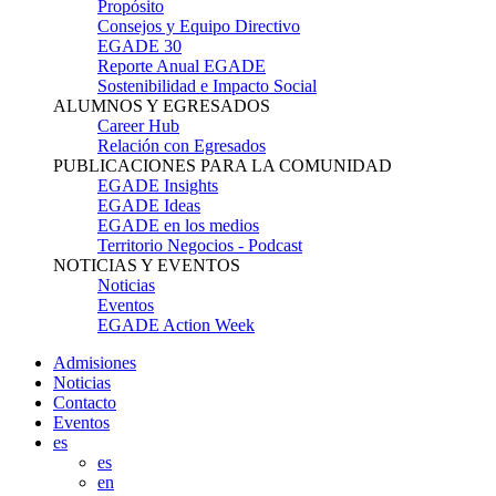
Propósito
Consejos y Equipo Directivo
EGADE 30
Reporte Anual EGADE
Sostenibilidad e Impacto Social
ALUMNOS Y EGRESADOS
Career Hub
Relación con Egresados
PUBLICACIONES PARA LA COMUNIDAD
EGADE Insights
EGADE Ideas
EGADE en los medios
Territorio Negocios - Podcast
NOTICIAS Y EVENTOS
Noticias
Eventos
EGADE Action Week
Admisiones
Noticias
Contacto
Eventos
es
es
en