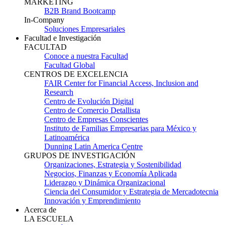
MARKETING
B2B Brand Bootcamp
In-Company
Soluciones Empresariales
Facultad e Investigación
FACULTAD
Conoce a nuestra Facultad
Facultad Global
CENTROS DE EXCELENCIA
FAIR Center for Financial Access, Inclusion and
Research
Centro de Evolución Digital
Centro de Comercio Detallista
Centro de Empresas Conscientes
Instituto de Familias Empresarias para México y
Latinoamérica
Dunning Latin America Centre
GRUPOS DE INVESTIGACIÓN
Organizaciones, Estrategia y Sostenibilidad
Negocios, Finanzas y Economía Aplicada
Liderazgo y Dinámica Organizacional
Ciencia del Consumidor y Estrategia de Mercadotecnia
Innovación y Emprendimiento
Acerca de
LA ESCUELA