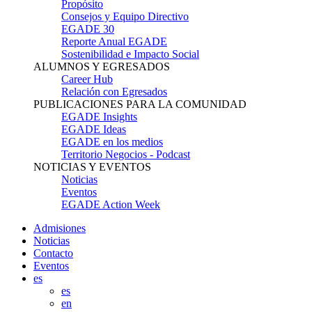
Propósito
Consejos y Equipo Directivo
EGADE 30
Reporte Anual EGADE
Sostenibilidad e Impacto Social
ALUMNOS Y EGRESADOS
Career Hub
Relación con Egresados
PUBLICACIONES PARA LA COMUNIDAD
EGADE Insights
EGADE Ideas
EGADE en los medios
Territorio Negocios - Podcast
NOTICIAS Y EVENTOS
Noticias
Eventos
EGADE Action Week
Admisiones
Noticias
Contacto
Eventos
es
es
en