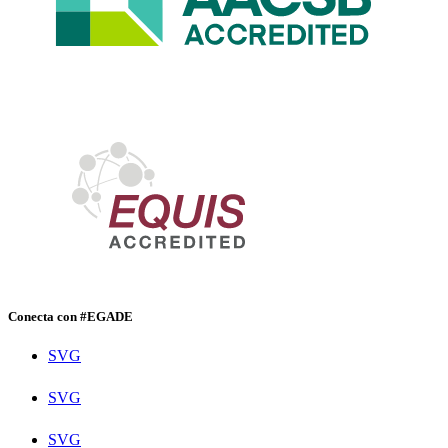
Conecta con #EGADE
SVG
SVG
SVG