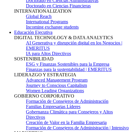
Doctorado en Ciencias Administrativas
Doctorado en Ciencias Financieras
INTERNATIONALIZATION
Global Reach
International Programs
Incoming exchange students
Educación Ejecutiva
DIGITAL TECHNOLOGY & DATA ANALYTICS
AI Generativa y disrupción digital en los Negocios |
EMERITUS
IA para Altos Directivos
SOSTENIBILIDAD
ESG y Finanzas Sostenibles para la Empresa
Finanzas para la sustentabilidad | EMERITUS
LIDERAZGO Y ESTRATEGIA
Advanced Management Program
Journey to Conscious Capitalism
Women Leading Organizations
GOBIERNO CORPORATIVO
Formación de Consejeros de Administración
Familias Empresarias Líderes
Gobernanza Climática para Consejeros y Altos
Directivos
Creación de Valor en la Familia Empresaria
Formación de Consejeros de Administración | Intensivo