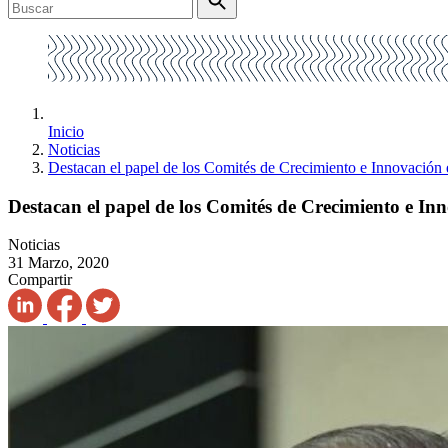
Inicio
Noticias
Destacan el papel de los Comités de Crecimiento e Innovació
Destacan el papel de los Comités de Crecimiento e I
Noticias
31 Marzo, 2020
Compartir