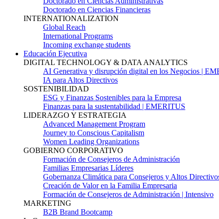
Doctorado en Ciencias Administrativas
Doctorado en Ciencias Financieras
INTERNATIONALIZATION
Global Reach
International Programs
Incoming exchange students
Educación Ejecutiva
DIGITAL TECHNOLOGY & DATA ANALYTICS
AI Generativa y disrupción digital en los Negocios | 
IA para Altos Directivos
SOSTENIBILIDAD
ESG y Finanzas Sostenibles para la Empresa
Finanzas para la sustentabilidad | EMERITUS
LIDERAZGO Y ESTRATEGIA
Advanced Management Program
Journey to Conscious Capitalism
Women Leading Organizations
GOBIERNO CORPORATIVO
Formación de Consejeros de Administración
Familias Empresarias Líderes
Gobernanza Climática para Consejeros y Altos Directivo
Creación de Valor en la Familia Empresaria
Formación de Consejeros de Administración | Intensivo
MARKETING
B2B Brand Bootcamp