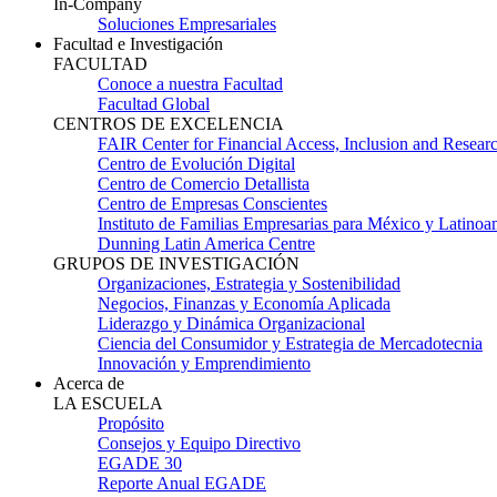
In-Company
Soluciones Empresariales
Facultad e Investigación
FACULTAD
Conoce a nuestra Facultad
Facultad Global
CENTROS DE EXCELENCIA
FAIR Center for Financial Access, Inclusion and Resear
Centro de Evolución Digital
Centro de Comercio Detallista
Centro de Empresas Conscientes
Instituto de Familias Empresarias para México y Latinoa
Dunning Latin America Centre
GRUPOS DE INVESTIGACIÓN
Organizaciones, Estrategia y Sostenibilidad
Negocios, Finanzas y Economía Aplicada
Liderazgo y Dinámica Organizacional
Ciencia del Consumidor y Estrategia de Mercadotecnia
Innovación y Emprendimiento
Acerca de
LA ESCUELA
Propósito
Consejos y Equipo Directivo
EGADE 30
Reporte Anual EGADE