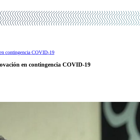
n en contingencia COVID-19
nnovación en contingencia COVID-19