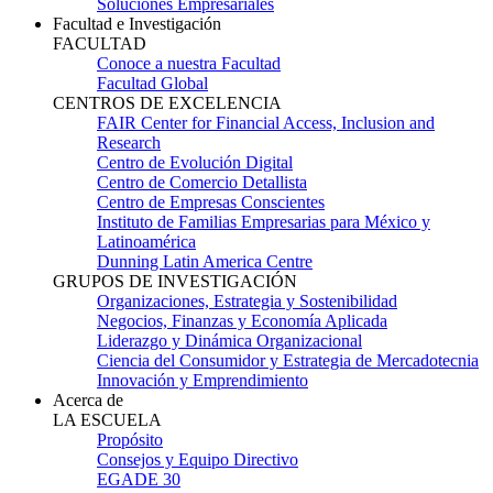
Soluciones Empresariales
Facultad e Investigación
FACULTAD
Conoce a nuestra Facultad
Facultad Global
CENTROS DE EXCELENCIA
FAIR Center for Financial Access, Inclusion and
Research
Centro de Evolución Digital
Centro de Comercio Detallista
Centro de Empresas Conscientes
Instituto de Familias Empresarias para México y
Latinoamérica
Dunning Latin America Centre
GRUPOS DE INVESTIGACIÓN
Organizaciones, Estrategia y Sostenibilidad
Negocios, Finanzas y Economía Aplicada
Liderazgo y Dinámica Organizacional
Ciencia del Consumidor y Estrategia de Mercadotecnia
Innovación y Emprendimiento
Acerca de
LA ESCUELA
Propósito
Consejos y Equipo Directivo
EGADE 30