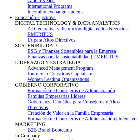
Global Reach
International Programs
Incoming exchange students
Educación Ejecutiva
DIGITAL TECHNOLOGY & DATA ANALYTICS
AI Generativa y disrupción digital en los Negocios |
EMERITUS
IA para Altos Directivos
SOSTENIBILIDAD
ESG y Finanzas Sostenibles para la Empresa
Finanzas para la sustentabilidad | EMERITUS
LIDERAZGO Y ESTRATEGIA
Advanced Management Program
Journey to Conscious Capitalism
Women Leading Organizations
GOBIERNO CORPORATIVO
Formación de Consejeros de Administración
Familias Empresarias Líderes
Gobernanza Climática para Consejeros y Altos
Directivos
Creación de Valor en la Familia Empresaria
Formación de Consejeros de Administración | Intensivo
MARKETING
B2B Brand Bootcamp
In-Company