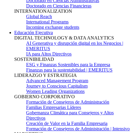
Doctorado en Ciencias Administrativas
Doctorado en Ciencias Financieras
INTERNATIONALIZATION
Global Reach
International Programs
Incoming exchange students
Educación Ejecutiva
DIGITAL TECHNOLOGY & DATA ANALYTICS
AI Generativa y disrupción digital en los Negocios |
EMERITUS
IA para Altos Directivos
SOSTENIBILIDAD
ESG y Finanzas Sostenibles para la Empresa
Finanzas para la sustentabilidad | EMERITUS
LIDERAZGO Y ESTRATEGIA
Advanced Management Program
Journey to Conscious Capitalism
Women Leading Organizations
GOBIERNO CORPORATIVO
Formación de Consejeros de Administración
Familias Empresarias Líderes
Gobernanza Climática para Consejeros y Altos
Directivos
Creación de Valor en la Familia Empresaria
Formación de Consejeros de Administración | Intensivo