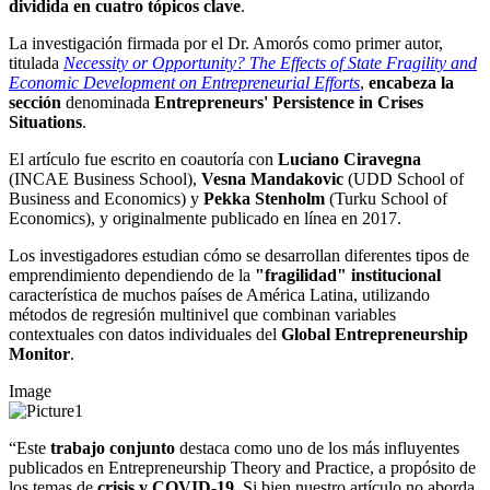
dividida en
cuatro tópicos clave
.
La investigación firmada por el Dr. Amorós como primer autor,
titulada
Necessity or Opportunity?
The Effects of State Fragility and
Economic Development on Entrepreneurial Efforts
,
encabeza la
sección
denominada
Entrepreneurs' Persistence in Crises
Situations
.
El artículo fue escrito en coautoría con
Luciano Ciravegna
(INCAE Business School),
Vesna Mandakovic
(UDD School of
Business and Economics) y
Pekka Stenholm
(Turku School of
Economics), y originalmente publicado en línea en 2017.
Los investigadores estudian cómo se desarrollan diferentes tipos de
emprendimiento dependiendo de la
"fragilidad" institucional
característica de muchos países de América Latina, utilizando
métodos de regresión multinivel que combinan variables
contextuales con datos individuales del
Global Entrepreneurship
Monitor
.
Image
“Este
trabajo conjunto
destaca como uno de los más influyentes
publicados en Entrepreneurship Theory and Practice, a propósito de
los temas de
crisis y COVID-19
. Si bien nuestro artículo no aborda