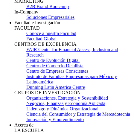
MARKETING
B2B Brand Bootcamp
In-Company
Soluciones Empresariales
Facultad e Investigación
FACULTAD
Conoce a nuestra Facultad
Facultad Global
CENTROS DE EXCELENCIA
FAIR Center for Financial Access, Inclusion and
Research
Centro de Evolución Digital
Centro de Comercio Detallista
Centro de Empresas Conscientes
Instituto de Familias Empresarias para México y
Latinoamérica
Dunning Latin America Centre
GRUPOS DE INVESTIGACIÓN
Organizaciones, Estrategia y Sostenibilidad
Negocios, Finanzas y Economía Aplicada
Liderazgo y Dinámica Organizacional
Ciencia del Consumidor y Estrategia de Mercadotecnia
Innovación y Emprendimiento
Acerca de
LA ESCUELA