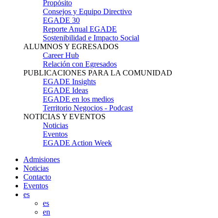
Propósito
Consejos y Equipo Directivo
EGADE 30
Reporte Anual EGADE
Sostenibilidad e Impacto Social
ALUMNOS Y EGRESADOS
Career Hub
Relación con Egresados
PUBLICACIONES PARA LA COMUNIDAD
EGADE Insights
EGADE Ideas
EGADE en los medios
Territorio Negocios - Podcast
NOTICIAS Y EVENTOS
Noticias
Eventos
EGADE Action Week
Admisiones
Noticias
Contacto
Eventos
es
es
en