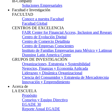
In-Company
Soluciones Empresariales
Facultad e Investigación
FACULTAD
Conoce a nuestra Facultad
Facultad Global
CENTROS DE EXCELENCIA
FAIR Center for Financial Access, Inclusion and Resear
Centro de Evolución Digital
Centro de Comercio Detallista
Centro de Empresas Conscientes
Instituto de Familias Empresarias para México y Latinoa
Dunning Latin America Centre
GRUPOS DE INVESTIGACIÓN
Organizaciones, Estrategia y Sostenibilidad
Negocios, Finanzas y Economía Aplicada
Liderazgo y Dinámica Organizacional
Ciencia del Consumidor y Estrategia de Mercadotecnia
Innovación y Emprendimiento
Acerca de
LA ESCUELA
Propósito
Consejos y Equipo Directivo
EGADE 30
Reporte Anual EGADE