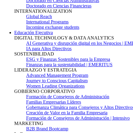
Doctorado en Ciencias Administrativas
Doctorado en Ciencias Financieras
INTERNATIONALIZATION
Global Reach
International Programs
Incoming exchange students
Educación Ejecutiva
DIGITAL TECHNOLOGY & DATA ANALYTICS
AI Generativa y disrupción digital en los Negocios | 
IA para Altos Directivos
SOSTENIBILIDAD
ESG y Finanzas Sostenibles para la Empresa
Finanzas para la sustentabilidad | EMERITUS
LIDERAZGO Y ESTRATEGIA
Advanced Management Program
Journey to Conscious Capitalism
Women Leading Organizations
GOBIERNO CORPORATIVO
Formación de Consejeros de Administración
Familias Empresarias Líderes
Gobernanza Climática para Consejeros y Altos Directivo
Creación de Valor en la Familia Empresaria
Formación de Consejeros de Administración | Intensivo
MARKETING
B2B Brand Bootcamp