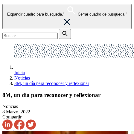
Expandir cuadro para busqueda."
Cerrar cuadro de busqueda."
Inicio
Noticias
8M, un día para reconocer y reflexionar
8M, un día para reconocer y reflexionar
Noticias
8 Marzo, 2022
Compartir