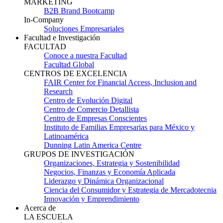
MARKETING
B2B Brand Bootcamp
In-Company
Soluciones Empresariales
Facultad e Investigación
FACULTAD
Conoce a nuestra Facultad
Facultad Global
CENTROS DE EXCELENCIA
FAIR Center for Financial Access, Inclusion and
Research
Centro de Evolución Digital
Centro de Comercio Detallista
Centro de Empresas Conscientes
Instituto de Familias Empresarias para México y
Latinoamérica
Dunning Latin America Centre
GRUPOS DE INVESTIGACIÓN
Organizaciones, Estrategia y Sostenibilidad
Negocios, Finanzas y Economía Aplicada
Liderazgo y Dinámica Organizacional
Ciencia del Consumidor y Estrategia de Mercadotecnia
Innovación y Emprendimiento
Acerca de
LA ESCUELA