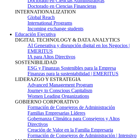
Doctorado en Ciencias Administrativas
Doctorado en Ciencias Financieras
INTERNATIONALIZATION
Global Reach
International Programs
Incoming exchange students
Educación Ejecutiva
DIGITAL TECHNOLOGY & DATA ANALYTICS
AI Generativa y disrupción digital en los Negocios |
EMERITUS
IA para Altos Directivos
SOSTENIBILIDAD
ESG y Finanzas Sostenibles para la Empresa
Finanzas para la sustentabilidad | EMERITUS
LIDERAZGO Y ESTRATEGIA
Advanced Management Program
Journey to Conscious Capitalism
Women Leading Organizations
GOBIERNO CORPORATIVO
Formación de Consejeros de Administración
Familias Empresarias Líderes
Gobernanza Climática para Consejeros y Altos
Directivos
Creación de Valor en la Familia Empresaria
Formación de Consejeros de Administración | Intensivo