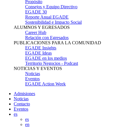
Propósito
Consejos y Equipo Directivo
EGADE 30
Reporte Anual EGADE
Sostenibilidad e Impacto Social
ALUMNOS Y EGRESADOS
Career Hub
Relación con Egresados
PUBLICACIONES PARA LA COMUNIDAD
EGADE Insights
EGADE Ideas
EGADE en los medios
Territorio Negocios - Podcast
NOTICIAS Y EVENTOS
Noticias
Eventos
EGADE Action Week
Admisiones
Noticias
Contacto
Eventos
es
es
en