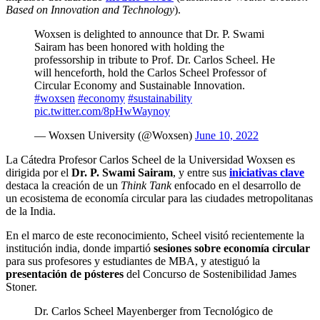
Based on Innovation and Technology
).
Woxsen is delighted to announce that Dr. P. Swami
Sairam has been honored with holding the
professorship in tribute to Prof. Dr. Carlos Scheel. He
will henceforth, hold the Carlos Scheel Professor of
Circular Economy and Sustainable Innovation.
#woxsen
#economy
#sustainability
pic.twitter.com/8pHwWaynoy
— Woxsen University (@Woxsen)
June 10, 2022
La Cátedra Profesor Carlos Scheel de la Universidad Woxsen es
dirigida por el
Dr. P. Swami Sairam
, y entre sus
iniciativas clave
destaca la creación de un
Think Tank
enfocado en el desarrollo de
un ecosistema de economía circular para las ciudades metropolitanas
de la India.
En el marco de este reconocimiento, Scheel visitó recientemente la
institución india, donde impartió
sesiones sobre economía circular
para sus profesores y estudiantes de MBA, y atestiguó la
presentación de pósteres
del Concurso de Sostenibilidad James
Stoner.
Dr. Carlos Scheel Mayenberger from Tecnológico de