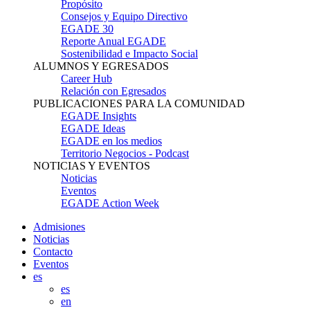
Propósito
Consejos y Equipo Directivo
EGADE 30
Reporte Anual EGADE
Sostenibilidad e Impacto Social
ALUMNOS Y EGRESADOS
Career Hub
Relación con Egresados
PUBLICACIONES PARA LA COMUNIDAD
EGADE Insights
EGADE Ideas
EGADE en los medios
Territorio Negocios - Podcast
NOTICIAS Y EVENTOS
Noticias
Eventos
EGADE Action Week
Admisiones
Noticias
Contacto
Eventos
es
es
en