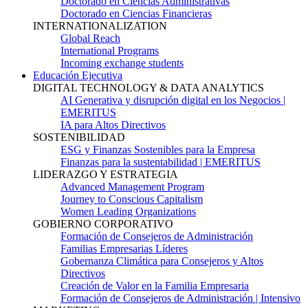
Doctorado en Ciencias Administrativas
Doctorado en Ciencias Financieras
INTERNATIONALIZATION
Global Reach
International Programs
Incoming exchange students
Educación Ejecutiva
DIGITAL TECHNOLOGY & DATA ANALYTICS
AI Generativa y disrupción digital en los Negocios |
EMERITUS
IA para Altos Directivos
SOSTENIBILIDAD
ESG y Finanzas Sostenibles para la Empresa
Finanzas para la sustentabilidad | EMERITUS
LIDERAZGO Y ESTRATEGIA
Advanced Management Program
Journey to Conscious Capitalism
Women Leading Organizations
GOBIERNO CORPORATIVO
Formación de Consejeros de Administración
Familias Empresarias Líderes
Gobernanza Climática para Consejeros y Altos
Directivos
Creación de Valor en la Familia Empresaria
Formación de Consejeros de Administración | Intensivo