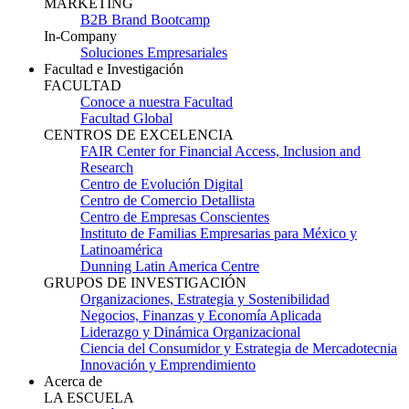
MARKETING
B2B Brand Bootcamp
In-Company
Soluciones Empresariales
Facultad e Investigación
FACULTAD
Conoce a nuestra Facultad
Facultad Global
CENTROS DE EXCELENCIA
FAIR Center for Financial Access, Inclusion and
Research
Centro de Evolución Digital
Centro de Comercio Detallista
Centro de Empresas Conscientes
Instituto de Familias Empresarias para México y
Latinoamérica
Dunning Latin America Centre
GRUPOS DE INVESTIGACIÓN
Organizaciones, Estrategia y Sostenibilidad
Negocios, Finanzas y Economía Aplicada
Liderazgo y Dinámica Organizacional
Ciencia del Consumidor y Estrategia de Mercadotecnia
Innovación y Emprendimiento
Acerca de
LA ESCUELA