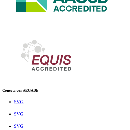
Conecta con #EGADE
SVG
SVG
SVG