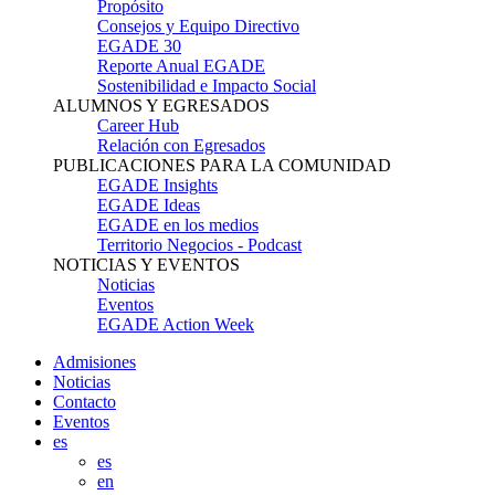
Propósito
Consejos y Equipo Directivo
EGADE 30
Reporte Anual EGADE
Sostenibilidad e Impacto Social
ALUMNOS Y EGRESADOS
Career Hub
Relación con Egresados
PUBLICACIONES PARA LA COMUNIDAD
EGADE Insights
EGADE Ideas
EGADE en los medios
Territorio Negocios - Podcast
NOTICIAS Y EVENTOS
Noticias
Eventos
EGADE Action Week
Admisiones
Noticias
Contacto
Eventos
es
es
en