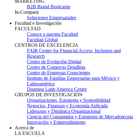
MARKETING
B2B Brand Bootcamp
In-Company
Soluciones Empresariales
Facultad e Investigación
FACULTAD
Conoce a nuestra Facultad
Facultad Global
CENTROS DE EXCELENCIA
FAIR Center for Financial Access, Inclusion and
Research
Centro de Evolución Digital
Centro de Comercio Detallista
Centro de Empresas Conscientes
Instituto de Familias Empresarias para México y
Latinoamérica
Dunning Latin America Centre
GRUPOS DE INVESTIGACIÓN
Organizaciones, Estrategia y Sostenibilidad
Negocios, Finanzas y Economía Aplicada
Liderazgo y Dinámica Organizacional
Ciencia del Consumidor y Estrategia de Mercadotecnia
Innovación y Emprendimiento
Acerca de
LA ESCUELA