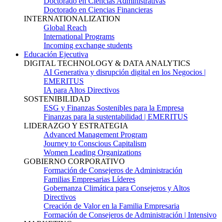
Doctorado en Ciencias Administrativas
Doctorado en Ciencias Financieras
INTERNATIONALIZATION
Global Reach
International Programs
Incoming exchange students
Educación Ejecutiva
DIGITAL TECHNOLOGY & DATA ANALYTICS
AI Generativa y disrupción digital en los Negocios |
EMERITUS
IA para Altos Directivos
SOSTENIBILIDAD
ESG y Finanzas Sostenibles para la Empresa
Finanzas para la sustentabilidad | EMERITUS
LIDERAZGO Y ESTRATEGIA
Advanced Management Program
Journey to Conscious Capitalism
Women Leading Organizations
GOBIERNO CORPORATIVO
Formación de Consejeros de Administración
Familias Empresarias Líderes
Gobernanza Climática para Consejeros y Altos
Directivos
Creación de Valor en la Familia Empresaria
Formación de Consejeros de Administración | Intensivo