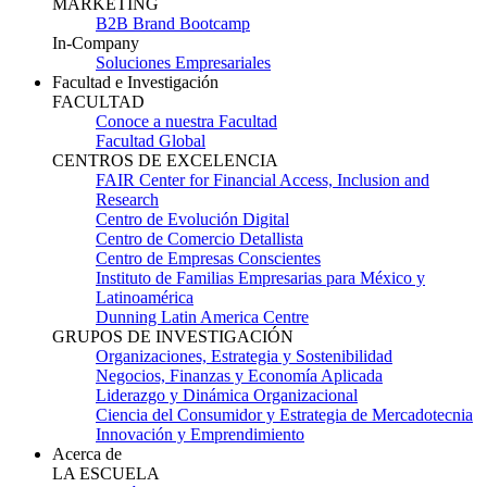
MARKETING
B2B Brand Bootcamp
In-Company
Soluciones Empresariales
Facultad e Investigación
FACULTAD
Conoce a nuestra Facultad
Facultad Global
CENTROS DE EXCELENCIA
FAIR Center for Financial Access, Inclusion and
Research
Centro de Evolución Digital
Centro de Comercio Detallista
Centro de Empresas Conscientes
Instituto de Familias Empresarias para México y
Latinoamérica
Dunning Latin America Centre
GRUPOS DE INVESTIGACIÓN
Organizaciones, Estrategia y Sostenibilidad
Negocios, Finanzas y Economía Aplicada
Liderazgo y Dinámica Organizacional
Ciencia del Consumidor y Estrategia de Mercadotecnia
Innovación y Emprendimiento
Acerca de
LA ESCUELA