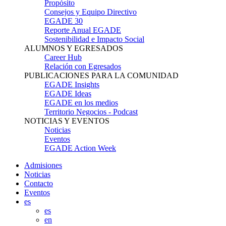
Propósito
Consejos y Equipo Directivo
EGADE 30
Reporte Anual EGADE
Sostenibilidad e Impacto Social
ALUMNOS Y EGRESADOS
Career Hub
Relación con Egresados
PUBLICACIONES PARA LA COMUNIDAD
EGADE Insights
EGADE Ideas
EGADE en los medios
Territorio Negocios - Podcast
NOTICIAS Y EVENTOS
Noticias
Eventos
EGADE Action Week
Admisiones
Noticias
Contacto
Eventos
es
es
en