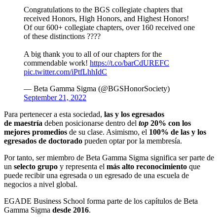
Congratulations to the BGS collegiate chapters that
received Honors, High Honors, and Highest Honors!
Of our 600+ collegiate chapters, over 160 received one
of these distinctions ????
A big thank you to all of our chapters for the
commendable work!
https://t.co/barCdUREFC
pic.twitter.com/iPtfLhhIdC
— Beta Gamma Sigma (@BGSHonorSociety)
September 21, 2022
Para pertenecer a esta sociedad,
las y los
egresados
de
maestría
deben posicionarse dentro del
top
20% con los
mejores promedios
de su clase. Asimismo, el
100% de las y los
egresados de doctorado
pueden optar por la membresía.
Por tanto, ser miembro de Beta Gamma Sigma significa ser parte de
un
selecto grupo
y representa el
más alto reconocimiento
que
puede recibir una egresada o un egresado de una escuela de
negocios a nivel global.
EGADE Business School forma parte de los capítulos de Beta
Gamma Sigma
desde 2016
.