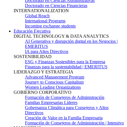
Doctorado en Ciencias Administrativas
Doctorado en Ciencias Financieras
INTERNATIONALIZATION
Global Reach
International Programs
Incoming exchange students
Educación Ejecutiva
DIGITAL TECHNOLOGY & DATA ANALYTICS
AI Generativa y disrupción digital en los Negocios |
EMERITUS
IA para Altos Directivos
SOSTENIBILIDAD
ESG y Finanzas Sostenibles para la Empresa
Finanzas para la sustentabilidad | EMERITUS
LIDERAZGO Y ESTRATEGIA
Advanced Management Program
Journey to Conscious Capitalism
Women Leading Organizations
GOBIERNO CORPORATIVO
Formación de Consejeros de Administración
Familias Empresarias Líderes
Gobernanza Climática para Consejeros y Altos
Directivos
Creación de Valor en la Familia Empresaria
Formación de Consejeros de Administración | Intensivo