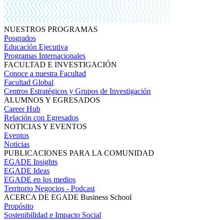
NUESTROS PROGRAMAS
Posgrados
Educación Ejecutiva
Programas Internacionales
FACULTAD E INVESTIGACIÓN
Conoce a nuestra Facultad
Facultad Global
Centros Estratégicos y Grupos de Investigación
ALUMNOS Y EGRESADOS
Career Hub
Relación con Egresados
NOTICIAS Y EVENTOS
Eventos
Noticias
PUBLICACIONES PARA LA COMUNIDAD
EGADE Insights
EGADE Ideas
EGADE en los medios
Territorio Negocios - Podcast
ACERCA DE EGADE Business School
Propósito
Sostenibilidad e Impacto Social