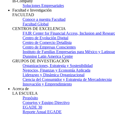
In-Company
Soluciones Empresariales
Facultad e Investigación
FACULTAD
Conoce a nuestra Facultad
Facultad Global
CENTROS DE EXCELENCIA
FAIR Center for Financial Access, Inclusion and Resear
Centro de Evolución Digital
Centro de Comercio Detallista
Centro de Empresas Conscientes
Instituto de Familias Empresarias para México y Latinoa
Dunning Latin America Centre
GRUPOS DE INVESTIGACIÓN
Organizaciones, Estrategia y Sostenibilidad
Negocios, Finanzas y Economía Aplicada
Liderazgo y Dinámica Organizacional
Ciencia del Consumidor y Estrategia de Mercadotecnia
Innovación y Emprendimiento
Acerca de
LA ESCUELA
Propósito
Consejos y Equipo Directivo
EGADE 30
Reporte Anual EGADE