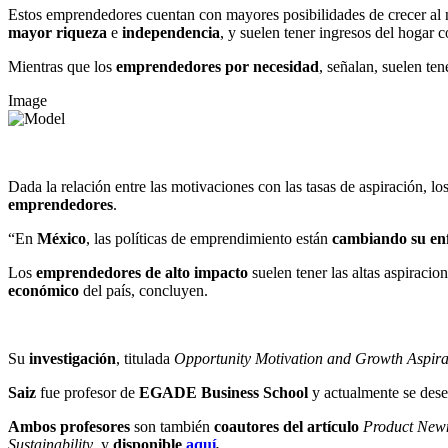
Estos emprendedores cuentan con mayores posibilidades de crecer al n
mayor riqueza
e
independencia
, y suelen tener ingresos del hogar
Mientras que los
emprendedores por necesidad
, señalan, suelen te
Image
Dada la relación entre las motivaciones con las tasas de aspiración, lo
emprendedores
.
“En
México
, las políticas de emprendimiento están
cambiando su en
Los
emprendedores de alto impacto
suelen tener las altas aspiraci
económico
del país, concluyen.
Su
investigación
, titulada
Opportunity Motivation and Growth Aspira
Saiz
fue profesor de
EGADE Business School
y actualmente se dese
Ambos profesores
son también
coautores del artículo
Product Newn
Sustainability
, y
disponible
aquí
.