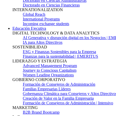
Doctorado en Ciencias Administrativas
Doctorado en Ciencias Financieras
INTERNATIONALIZATION
Global Reach
International Programs
Incoming exchange students
Educación Ejecutiva
DIGITAL TECHNOLOGY & DATA ANALYTICS
AI Generativa y disrupción digital en los Negocios | 
IA para Altos Directivos
SOSTENIBILIDAD
ESG y Finanzas Sostenibles para la Empresa
Finanzas para la sustentabilidad | EMERITUS
LIDERAZGO Y ESTRATEGIA
Advanced Management Program
Journey to Conscious Capitalism
Women Leading Organizations
GOBIERNO CORPORATIVO
Formación de Consejeros de Administración
Familias Empresarias Líderes
Gobernanza Climática para Consejeros y Altos Directivo
Creación de Valor en la Familia Empresaria
Formación de Consejeros de Administración | Intensivo
MARKETING
B2B Brand Bootcamp