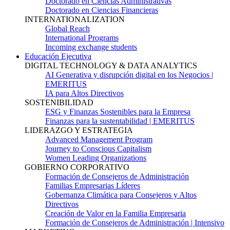
Doctorado en Ciencias Administrativas
Doctorado en Ciencias Financieras
INTERNATIONALIZATION
Global Reach
International Programs
Incoming exchange students
Educación Ejecutiva
DIGITAL TECHNOLOGY & DATA ANALYTICS
AI Generativa y disrupción digital en los Negocios |
EMERITUS
IA para Altos Directivos
SOSTENIBILIDAD
ESG y Finanzas Sostenibles para la Empresa
Finanzas para la sustentabilidad | EMERITUS
LIDERAZGO Y ESTRATEGIA
Advanced Management Program
Journey to Conscious Capitalism
Women Leading Organizations
GOBIERNO CORPORATIVO
Formación de Consejeros de Administración
Familias Empresarias Líderes
Gobernanza Climática para Consejeros y Altos
Directivos
Creación de Valor en la Familia Empresaria
Formación de Consejeros de Administración | Intensivo