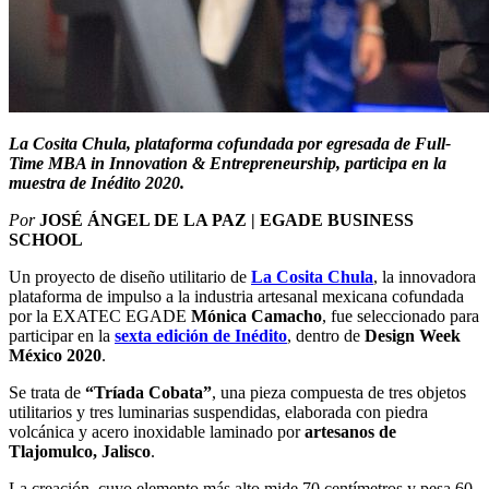
La Cosita Chula, plataforma cofundada por egresada de Full-
Time MBA in Innovation & Entrepreneurship, participa en la
muestra de Inédito 2020.
Por
JOSÉ ÁNGEL DE LA PAZ | EGADE BUSINESS
SCHOOL
Un proyecto de diseño utilitario de
La Cosita Chula
, la innovadora
plataforma de impulso a la industria artesanal mexicana cofundada
por la EXATEC EGADE
Mónica Camacho
, fue seleccionado para
participar en la
sexta edición de Inédito
, dentro de
Design Week
México 2020
.
Se trata de
“Tríada Cobata”
, una pieza compuesta de tres objetos
utilitarios y tres luminarias suspendidas, elaborada con piedra
volcánica y acero inoxidable laminado por
artesanos de
Tlajomulco, Jalisco
.
La creación, cuyo elemento más alto mide 70 centímetros y pesa 60