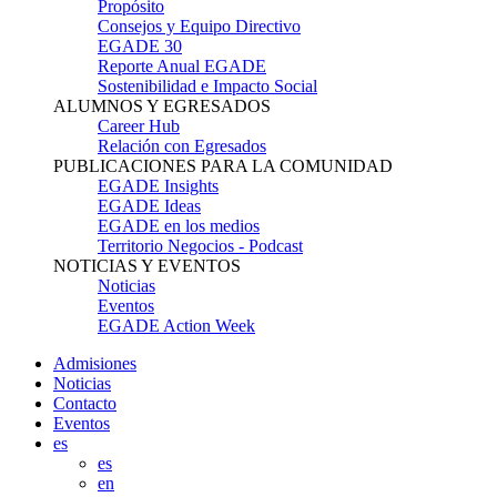
Propósito
Consejos y Equipo Directivo
EGADE 30
Reporte Anual EGADE
Sostenibilidad e Impacto Social
ALUMNOS Y EGRESADOS
Career Hub
Relación con Egresados
PUBLICACIONES PARA LA COMUNIDAD
EGADE Insights
EGADE Ideas
EGADE en los medios
Territorio Negocios - Podcast
NOTICIAS Y EVENTOS
Noticias
Eventos
EGADE Action Week
Admisiones
Noticias
Contacto
Eventos
es
es
en