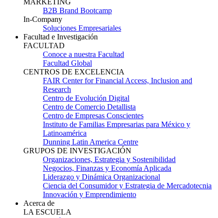
MARKETING
B2B Brand Bootcamp
In-Company
Soluciones Empresariales
Facultad e Investigación
FACULTAD
Conoce a nuestra Facultad
Facultad Global
CENTROS DE EXCELENCIA
FAIR Center for Financial Access, Inclusion and
Research
Centro de Evolución Digital
Centro de Comercio Detallista
Centro de Empresas Conscientes
Instituto de Familias Empresarias para México y
Latinoamérica
Dunning Latin America Centre
GRUPOS DE INVESTIGACIÓN
Organizaciones, Estrategia y Sostenibilidad
Negocios, Finanzas y Economía Aplicada
Liderazgo y Dinámica Organizacional
Ciencia del Consumidor y Estrategia de Mercadotecnia
Innovación y Emprendimiento
Acerca de
LA ESCUELA