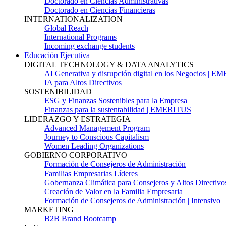
Doctorado en Ciencias Administrativas
Doctorado en Ciencias Financieras
INTERNATIONALIZATION
Global Reach
International Programs
Incoming exchange students
Educación Ejecutiva
DIGITAL TECHNOLOGY & DATA ANALYTICS
AI Generativa y disrupción digital en los Negocios | 
IA para Altos Directivos
SOSTENIBILIDAD
ESG y Finanzas Sostenibles para la Empresa
Finanzas para la sustentabilidad | EMERITUS
LIDERAZGO Y ESTRATEGIA
Advanced Management Program
Journey to Conscious Capitalism
Women Leading Organizations
GOBIERNO CORPORATIVO
Formación de Consejeros de Administración
Familias Empresarias Líderes
Gobernanza Climática para Consejeros y Altos Directivo
Creación de Valor en la Familia Empresaria
Formación de Consejeros de Administración | Intensivo
MARKETING
B2B Brand Bootcamp