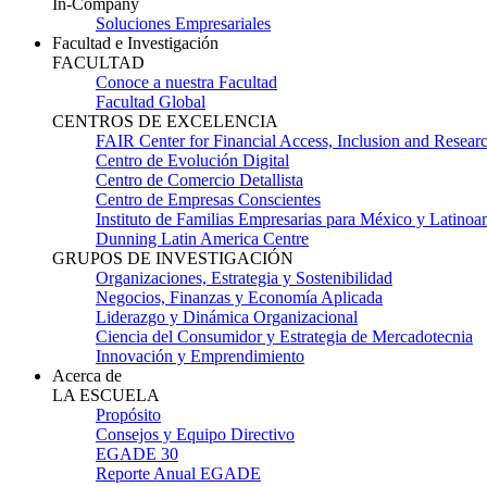
In-Company
Soluciones Empresariales
Facultad e Investigación
FACULTAD
Conoce a nuestra Facultad
Facultad Global
CENTROS DE EXCELENCIA
FAIR Center for Financial Access, Inclusion and Resear
Centro de Evolución Digital
Centro de Comercio Detallista
Centro de Empresas Conscientes
Instituto de Familias Empresarias para México y Latinoa
Dunning Latin America Centre
GRUPOS DE INVESTIGACIÓN
Organizaciones, Estrategia y Sostenibilidad
Negocios, Finanzas y Economía Aplicada
Liderazgo y Dinámica Organizacional
Ciencia del Consumidor y Estrategia de Mercadotecnia
Innovación y Emprendimiento
Acerca de
LA ESCUELA
Propósito
Consejos y Equipo Directivo
EGADE 30
Reporte Anual EGADE