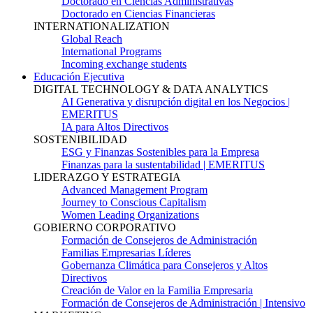
Doctorado en Ciencias Administrativas
Doctorado en Ciencias Financieras
INTERNATIONALIZATION
Global Reach
International Programs
Incoming exchange students
Educación Ejecutiva
DIGITAL TECHNOLOGY & DATA ANALYTICS
AI Generativa y disrupción digital en los Negocios |
EMERITUS
IA para Altos Directivos
SOSTENIBILIDAD
ESG y Finanzas Sostenibles para la Empresa
Finanzas para la sustentabilidad | EMERITUS
LIDERAZGO Y ESTRATEGIA
Advanced Management Program
Journey to Conscious Capitalism
Women Leading Organizations
GOBIERNO CORPORATIVO
Formación de Consejeros de Administración
Familias Empresarias Líderes
Gobernanza Climática para Consejeros y Altos
Directivos
Creación de Valor en la Familia Empresaria
Formación de Consejeros de Administración | Intensivo