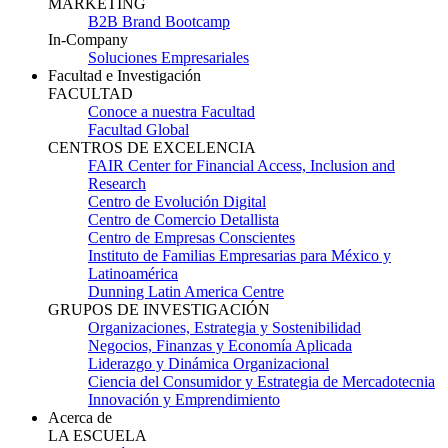
MARKETING
B2B Brand Bootcamp
In-Company
Soluciones Empresariales
Facultad e Investigación
FACULTAD
Conoce a nuestra Facultad
Facultad Global
CENTROS DE EXCELENCIA
FAIR Center for Financial Access, Inclusion and
Research
Centro de Evolución Digital
Centro de Comercio Detallista
Centro de Empresas Conscientes
Instituto de Familias Empresarias para México y
Latinoamérica
Dunning Latin America Centre
GRUPOS DE INVESTIGACIÓN
Organizaciones, Estrategia y Sostenibilidad
Negocios, Finanzas y Economía Aplicada
Liderazgo y Dinámica Organizacional
Ciencia del Consumidor y Estrategia de Mercadotecnia
Innovación y Emprendimiento
Acerca de
LA ESCUELA