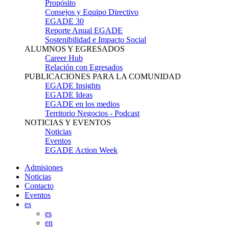
Propósito
Consejos y Equipo Directivo
EGADE 30
Reporte Anual EGADE
Sostenibilidad e Impacto Social
ALUMNOS Y EGRESADOS
Career Hub
Relación con Egresados
PUBLICACIONES PARA LA COMUNIDAD
EGADE Insights
EGADE Ideas
EGADE en los medios
Territorio Negocios - Podcast
NOTICIAS Y EVENTOS
Noticias
Eventos
EGADE Action Week
Admisiones
Noticias
Contacto
Eventos
es
es
en