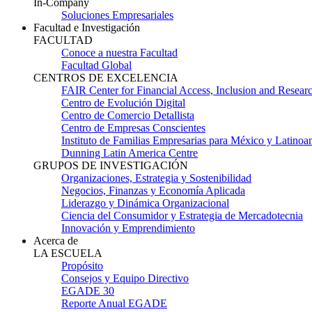
In-Company
Soluciones Empresariales
Facultad e Investigación
FACULTAD
Conoce a nuestra Facultad
Facultad Global
CENTROS DE EXCELENCIA
FAIR Center for Financial Access, Inclusion and Resear
Centro de Evolución Digital
Centro de Comercio Detallista
Centro de Empresas Conscientes
Instituto de Familias Empresarias para México y Latinoa
Dunning Latin America Centre
GRUPOS DE INVESTIGACIÓN
Organizaciones, Estrategia y Sostenibilidad
Negocios, Finanzas y Economía Aplicada
Liderazgo y Dinámica Organizacional
Ciencia del Consumidor y Estrategia de Mercadotecnia
Innovación y Emprendimiento
Acerca de
LA ESCUELA
Propósito
Consejos y Equipo Directivo
EGADE 30
Reporte Anual EGADE