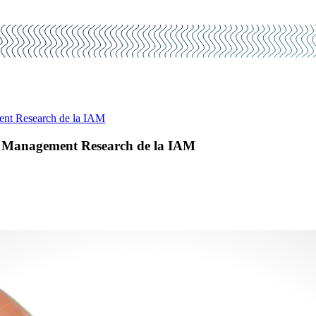
ent Research de la IAM
l Management Research de la IAM