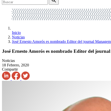
Inicio
Noticias
José Ernesto Amorós es nombrado Editor del journal Managem
José Ernesto Amorós es nombrado Editor del journa
Noticias
18 Febrero, 2020
Compartir