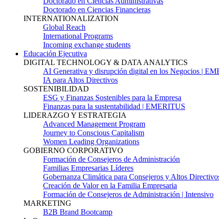
Doctorado en Ciencias Administrativas
Doctorado en Ciencias Financieras
INTERNATIONALIZATION
Global Reach
International Programs
Incoming exchange students
Educación Ejecutiva
DIGITAL TECHNOLOGY & DATA ANALYTICS
AI Generativa y disrupción digital en los Negocios | 
IA para Altos Directivos
SOSTENIBILIDAD
ESG y Finanzas Sostenibles para la Empresa
Finanzas para la sustentabilidad | EMERITUS
LIDERAZGO Y ESTRATEGIA
Advanced Management Program
Journey to Conscious Capitalism
Women Leading Organizations
GOBIERNO CORPORATIVO
Formación de Consejeros de Administración
Familias Empresarias Líderes
Gobernanza Climática para Consejeros y Altos Directivo
Creación de Valor en la Familia Empresaria
Formación de Consejeros de Administración | Intensivo
MARKETING
B2B Brand Bootcamp