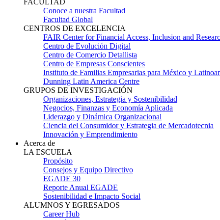
FACULTAD
Conoce a nuestra Facultad
Facultad Global
CENTROS DE EXCELENCIA
FAIR Center for Financial Access, Inclusion and Resear
Centro de Evolución Digital
Centro de Comercio Detallista
Centro de Empresas Conscientes
Instituto de Familias Empresarias para México y Latinoa
Dunning Latin America Centre
GRUPOS DE INVESTIGACIÓN
Organizaciones, Estrategia y Sostenibilidad
Negocios, Finanzas y Economía Aplicada
Liderazgo y Dinámica Organizacional
Ciencia del Consumidor y Estrategia de Mercadotecnia
Innovación y Emprendimiento
Acerca de
LA ESCUELA
Propósito
Consejos y Equipo Directivo
EGADE 30
Reporte Anual EGADE
Sostenibilidad e Impacto Social
ALUMNOS Y EGRESADOS
Career Hub