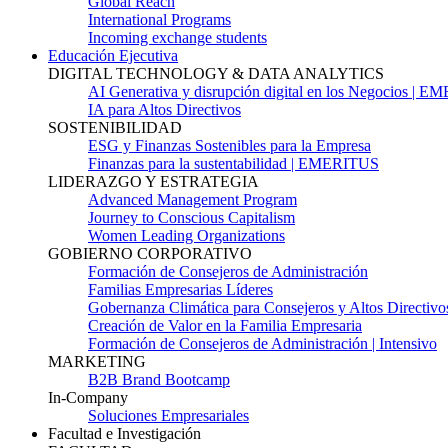
Global Reach
International Programs
Incoming exchange students
Educación Ejecutiva
DIGITAL TECHNOLOGY & DATA ANALYTICS
AI Generativa y disrupción digital en los Negocios | 
IA para Altos Directivos
SOSTENIBILIDAD
ESG y Finanzas Sostenibles para la Empresa
Finanzas para la sustentabilidad | EMERITUS
LIDERAZGO Y ESTRATEGIA
Advanced Management Program
Journey to Conscious Capitalism
Women Leading Organizations
GOBIERNO CORPORATIVO
Formación de Consejeros de Administración
Familias Empresarias Líderes
Gobernanza Climática para Consejeros y Altos Directivo
Creación de Valor en la Familia Empresaria
Formación de Consejeros de Administración | Intensivo
MARKETING
B2B Brand Bootcamp
In-Company
Soluciones Empresariales
Facultad e Investigación