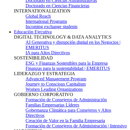
Doctorado en Ciencias Administrativas
Doctorado en Ciencias Financieras
INTERNATIONALIZATION
Global Reach
International Programs
Incoming exchange students
Educación Ejecutiva
DIGITAL TECHNOLOGY & DATA ANALYTICS
AI Generativa y disrupción digital en los Negocios |
EMERITUS
IA para Altos Directivos
SOSTENIBILIDAD
ESG y Finanzas Sostenibles para la Empresa
Finanzas para la sustentabilidad | EMERITUS
LIDERAZGO Y ESTRATEGIA
Advanced Management Program
Journey to Conscious Capitalism
Women Leading Organizations
GOBIERNO CORPORATIVO
Formación de Consejeros de Administración
Familias Empresarias Líderes
Gobernanza Climática para Consejeros y Altos
Directivos
Creación de Valor en la Familia Empresaria
Formación de Consejeros de Administración | Intensivo