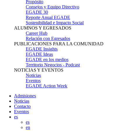
Propósito
Consejos y Equipo Directivo
EGADE 30
Reporte Anual EGADE
Sostenibilidad e Impacto Social
ALUMNOS Y EGRESADOS
Career Hub
Relación con Egresados
PUBLICACIONES PARA LA COMUNIDAD
EGADE Insights
EGADE Ideas
EGADE en los medios
Territorio Negocios - Podcast
NOTICIAS Y EVENTOS
Noticias
Eventos
EGADE Action Week
Admisiones
Noticias
Contacto
Eventos
es
es
en