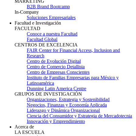
MARKETING
B2B Brand Bootcamp
In-Company
Soluciones Empresariales
Facultad e Investigación
FACULTAD
Conoce a nuestra Facultad
Facultad Global
CENTROS DE EXCELENCIA
FAIR Center for Financial Access, Inclusion and
Research
Centro de Evolución Digital
Centro de Comercio Detallista
Centro de Empresas Conscientes
Instituto de Familias Empresarias para México y
Latinoamérica
Dunning Latin America Centre
GRUPOS DE INVESTIGACIÓN
Organizaciones, Estrategia y Sostenibilidad
Negocios, Finanzas y Economía Aplicada
Liderazgo y Dinámica Organizacional
Ciencia del Consumidor y Estrategia de Mercadotecnia
Innovación y Emprendimiento
Acerca de
LA ESCUELA