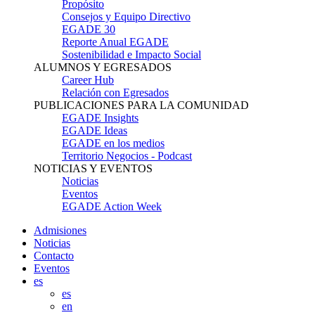
Propósito
Consejos y Equipo Directivo
EGADE 30
Reporte Anual EGADE
Sostenibilidad e Impacto Social
ALUMNOS Y EGRESADOS
Career Hub
Relación con Egresados
PUBLICACIONES PARA LA COMUNIDAD
EGADE Insights
EGADE Ideas
EGADE en los medios
Territorio Negocios - Podcast
NOTICIAS Y EVENTOS
Noticias
Eventos
EGADE Action Week
Admisiones
Noticias
Contacto
Eventos
es
es
en