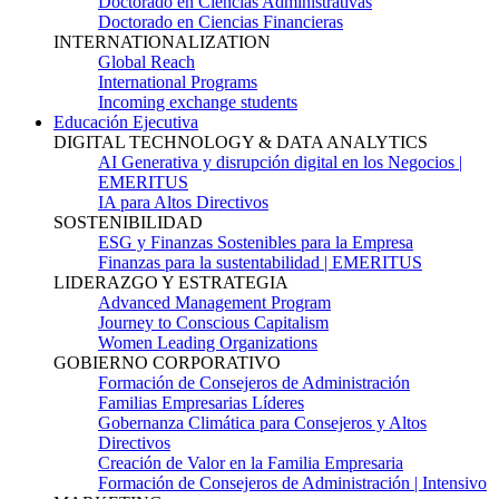
Doctorado en Ciencias Administrativas
Doctorado en Ciencias Financieras
INTERNATIONALIZATION
Global Reach
International Programs
Incoming exchange students
Educación Ejecutiva
DIGITAL TECHNOLOGY & DATA ANALYTICS
AI Generativa y disrupción digital en los Negocios |
EMERITUS
IA para Altos Directivos
SOSTENIBILIDAD
ESG y Finanzas Sostenibles para la Empresa
Finanzas para la sustentabilidad | EMERITUS
LIDERAZGO Y ESTRATEGIA
Advanced Management Program
Journey to Conscious Capitalism
Women Leading Organizations
GOBIERNO CORPORATIVO
Formación de Consejeros de Administración
Familias Empresarias Líderes
Gobernanza Climática para Consejeros y Altos
Directivos
Creación de Valor en la Familia Empresaria
Formación de Consejeros de Administración | Intensivo