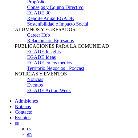
Propósito
Consejos y Equipo Directivo
EGADE 30
Reporte Anual EGADE
Sostenibilidad e Impacto Social
ALUMNOS Y EGRESADOS
Career Hub
Relación con Egresados
PUBLICACIONES PARA LA COMUNIDAD
EGADE Insights
EGADE Ideas
EGADE en los medios
Territorio Negocios - Podcast
NOTICIAS Y EVENTOS
Noticias
Eventos
EGADE Action Week
Admisiones
Noticias
Contacto
Eventos
es
es
en