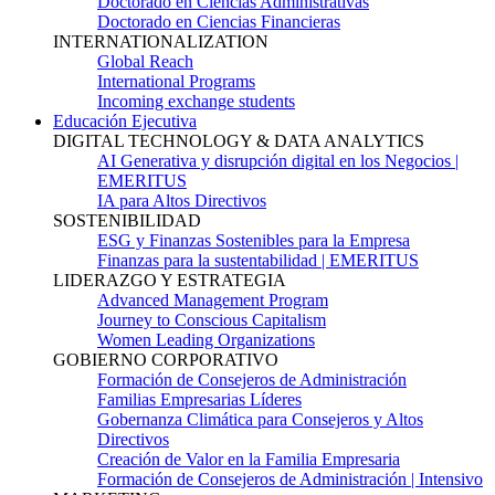
Doctorado en Ciencias Administrativas
Doctorado en Ciencias Financieras
INTERNATIONALIZATION
Global Reach
International Programs
Incoming exchange students
Educación Ejecutiva
DIGITAL TECHNOLOGY & DATA ANALYTICS
AI Generativa y disrupción digital en los Negocios |
EMERITUS
IA para Altos Directivos
SOSTENIBILIDAD
ESG y Finanzas Sostenibles para la Empresa
Finanzas para la sustentabilidad | EMERITUS
LIDERAZGO Y ESTRATEGIA
Advanced Management Program
Journey to Conscious Capitalism
Women Leading Organizations
GOBIERNO CORPORATIVO
Formación de Consejeros de Administración
Familias Empresarias Líderes
Gobernanza Climática para Consejeros y Altos
Directivos
Creación de Valor en la Familia Empresaria
Formación de Consejeros de Administración | Intensivo