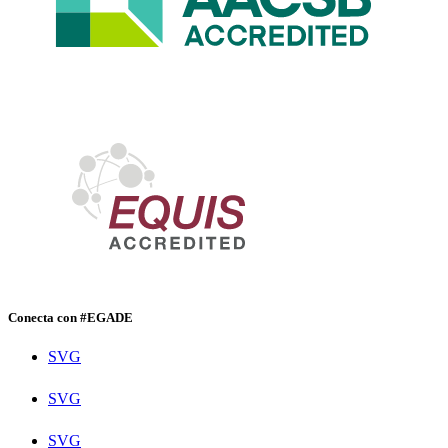
Conecta con #EGADE
SVG
SVG
SVG