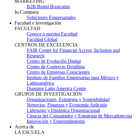
MARKETING
B2B Brand Bootcamp
In-Company
Soluciones Empresariales
Facultad e Investigación
FACULTAD
Conoce a nuestra Facultad
Facultad Global
CENTROS DE EXCELENCIA
FAIR Center for Financial Access, Inclusion and
Research
Centro de Evolución Digital
Centro de Comercio Detallista
Centro de Empresas Conscientes
Instituto de Familias Empresarias para México y
Latinoamérica
Dunning Latin America Centre
GRUPOS DE INVESTIGACIÓN
Organizaciones, Estrategia y Sostenibilidad
Negocios, Finanzas y Economía Aplicada
Liderazgo y Dinámica Organizacional
Ciencia del Consumidor y Estrategia de Mercadotecnia
Innovación y Emprendimiento
Acerca de
LA ESCUELA